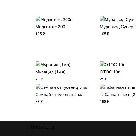
Медветокс 200г
Муравьед Супер (
105
₽
105
₽
Мурацид (1мл)
ОТОС 10г.
25
₽
25
₽
Сэмпай от гусениц 5 мл.
Табачная пыль (2
38
₽
198
₽
Контакты