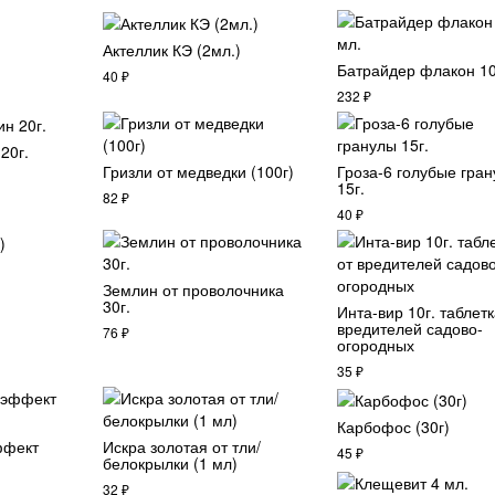
Актеллик КЭ (2мл.)
Батрайдер флакон 10
40
₽
232
₽
20г.
Гризли от медведки (100г)
Гроза-6 голубые гра
15г.
82
₽
40
₽
Землин от проволочника
30г.
Инта-вир 10г. таблетк
вредителей садово-
76
₽
огородных
35
₽
Карбофос (30г)
ффект
Искра золотая от тли/
45
₽
белокрылки (1 мл)
32
₽