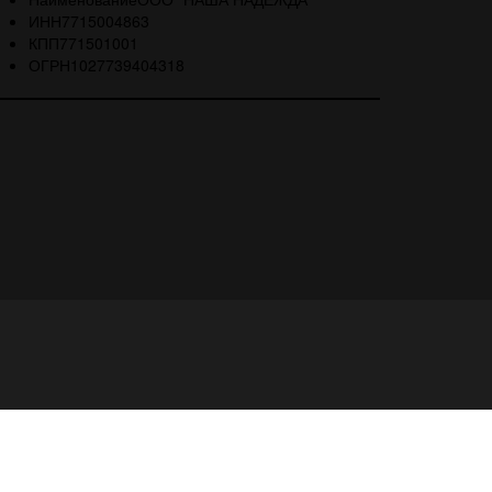
ИНН
7715004863
КПП
771501001
ОГРН
1027739404318