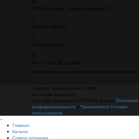
127566, Москва, Северный бульвар 7Б
severniy7b@ya.ru
+7(499)2042936
Пн-Пт - с 09:00 до 18:00
Садовод. Умный дачник © 2026
Все права защищены.
Этот сайт защищен reCAPTCHA, а также
Политикой
конфиденциальности
и
Применяются Условия
использования
.
×
Главная
Каталог
Советы агронома