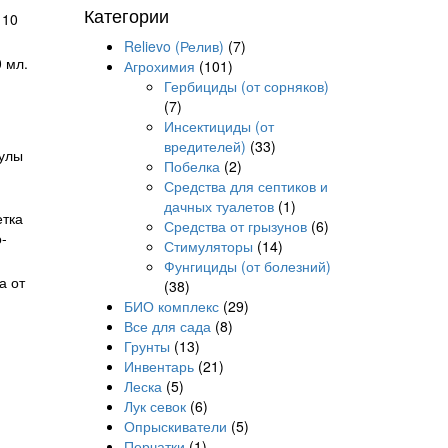
Категории
Relievo (Релив)
(7)
 мл.
Агрохимия
(101)
Гербициды (от сорняков)
(7)
Инсектициды (от
вредителей)
(33)
нулы
Побелка
(2)
Средства для септиков и
дачных туалетов
(1)
Средства от грызунов
(6)
Стимуляторы
(14)
Фунгициды (от болезний)
а от
(38)
БИО комплекс
(29)
Все для сада
(8)
Грунты
(13)
Инвентарь
(21)
Леска
(5)
Лук севок
(6)
Опрыскиватели
(5)
Перчатки
(1)