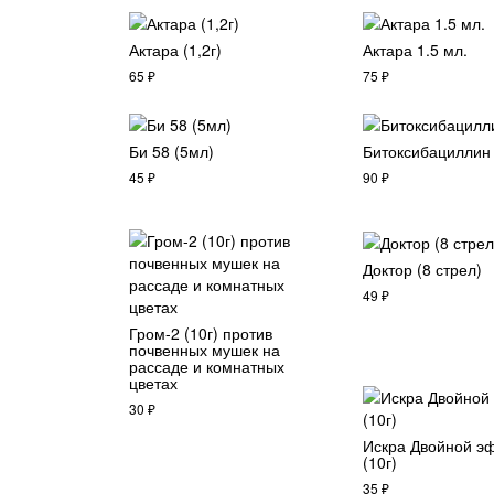
Актара (1,2г)
Актара 1.5 мл.
65
₽
75
₽
Би 58 (5мл)
Битоксибациллин 
45
₽
90
₽
Доктор (8 стрел)
49
₽
Гром-2 (10г) против
почвенных мушек на
рассаде и комнатных
цветах
30
₽
Искра Двойной э
(10г)
35
₽