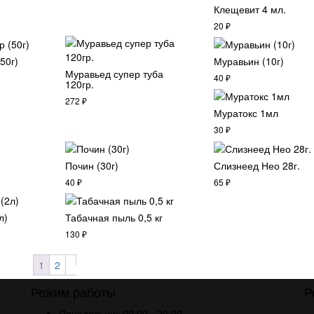
Клещевит 4 мл.
20
₽
50г)
Муравьин (10г)
Муравьед супер туба
40
₽
120гр.
272
₽
Муратокс 1мл
30
₽
Почин (30г)
Слизнеед Нео 28г.
40
₽
65
₽
л)
Табачная пыль 0,5 кг
130
₽
1
2
Режим работы
Р
Понедельник
09:00 - 20:00