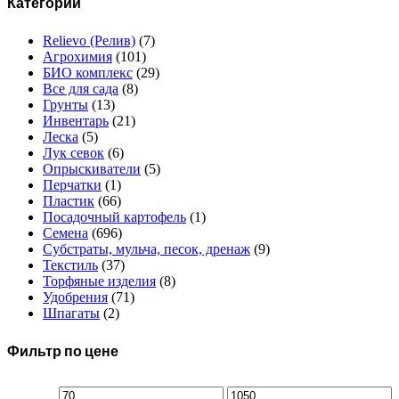
Категории
Relievo (Релив)
(7)
Агрохимия
(101)
БИО комплекс
(29)
Все для сада
(8)
Грунты
(13)
Инвентарь
(21)
Леска
(5)
Лук севок
(6)
Опрыскиватели
(5)
Перчатки
(1)
Пластик
(66)
Посадочный картофель
(1)
Семена
(696)
Субстраты, мульча, песок, дренаж
(9)
Текстиль
(37)
Торфяные изделия
(8)
Удобрения
(71)
Шпагаты
(2)
Фильтр по цене
Минимальная
Максимальная