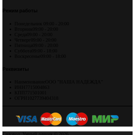
Режим работы
Понедельник
09:00 - 20:00
Вторник
09:00 - 20:00
Среда
09:00 - 20:00
Четверг
09:00 - 20:00
Пятница
09:00 - 20:00
Суббота
09:00 - 18:00
Воскресенье
09:00 - 18:00
Реквизиты
Наименование
ООО "НАША НАДЕЖДА"
ИНН
7715004863
КПП
771501001
ОГРН
1027739404318
Садовод. Умный дачник © 2026