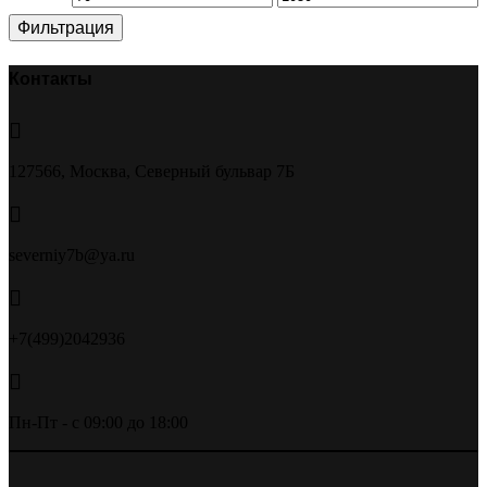
Фильтрация
цена
цена
Контакты
127566, Москва, Северный бульвар 7Б
severniy7b@ya.ru
+7(499)2042936
Пн-Пт - с 09:00 до 18:00