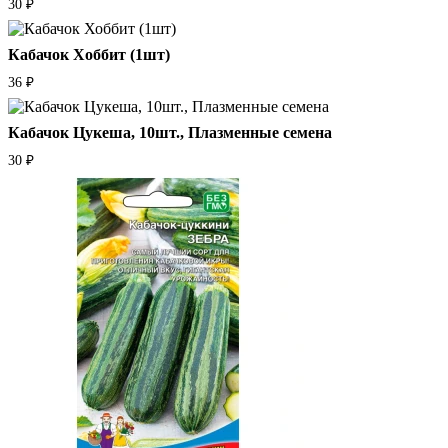
30
₽
Кабачок Хоббит (1шт)
36
₽
Кабачок Цукеша, 10шт., Плазменные семена
30
₽