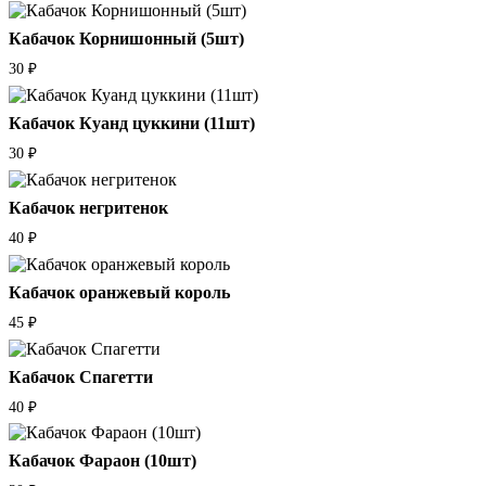
Кабачок Корнишонный (5шт)
30
₽
Кабачок Куанд цуккини (11шт)
30
₽
Кабачок негритенок
40
₽
Кабачок оранжевый король
45
₽
Кабачок Спагетти
40
₽
Кабачок Фараон (10шт)