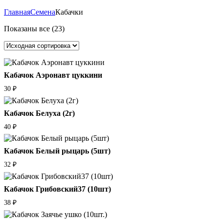
Главная
Семена
Кабачки
Показаны все (23)
Кабачок Аэронавт цуккини
30
₽
Кабачок Белуха (2г)
40
₽
Кабачок Белый рыцарь (5шт)
32
₽
Кабачок Грибовский37 (10шт)
38
₽