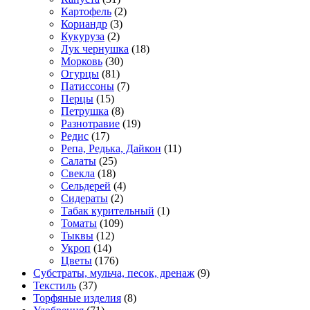
Картофель
(2)
Кориандр
(3)
Кукуруза
(2)
Лук чернушка
(18)
Морковь
(30)
Огурцы
(81)
Патиссоны
(7)
Перцы
(15)
Петрушка
(8)
Разнотравие
(19)
Редис
(17)
Репа, Редька, Дайкон
(11)
Салаты
(25)
Свекла
(18)
Сельдерей
(4)
Сидераты
(2)
Табак курительный
(1)
Томаты
(109)
Тыквы
(12)
Укроп
(14)
Цветы
(176)
Субстраты, мульча, песок, дренаж
(9)
Текстиль
(37)
Торфяные изделия
(8)