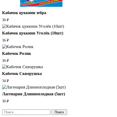
Кабачок цуккини зебра
30
₽
Кабачок цуккини Уголёк (10шт)
36
₽
Кабочок Ролик
30
₽
Кабочок Скворушка
34
₽
Лагенария Длинноплодная (5шт)
30
₽
Поиск: