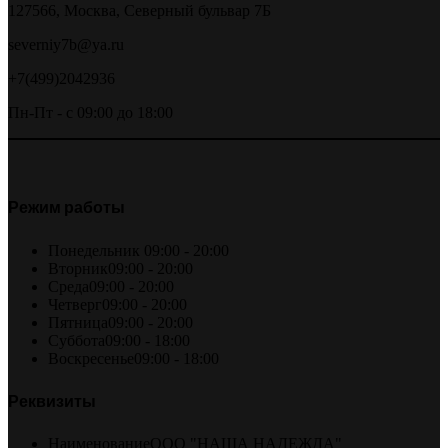
127566, Москва, Северный бульвар 7Б
severniy7b@ya.ru
+7(499)2042936
Пн-Пт - с 09:00 до 18:00
Режим работы
Понедельник
09:00 - 20:00
Вторник
09:00 - 20:00
Среда
09:00 - 20:00
Четверг
09:00 - 20:00
Пятница
09:00 - 20:00
Суббота
09:00 - 18:00
Воскресенье
09:00 - 18:00
Реквизиты
Наименование
ООО "НАША НАДЕЖДА"