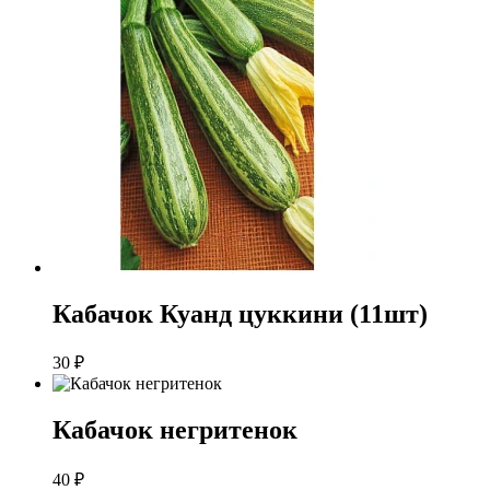
Кабачок Куанд цуккини (11шт)
30
₽
Кабачок негритенок
40
₽