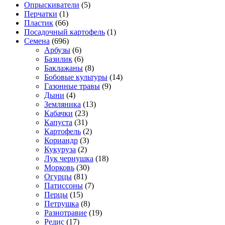
Опрыскиватели
(5)
Перчатки
(1)
Пластик
(66)
Посадочный картофель
(1)
Семена
(696)
Арбузы
(6)
Базилик
(6)
Баклажаны
(8)
Бобовые культуры
(14)
Газонные травы
(9)
Дыни
(4)
Земляника
(13)
Кабачки
(23)
Капуста
(31)
Картофель
(2)
Кориандр
(3)
Кукуруза
(2)
Лук чернушка
(18)
Морковь
(30)
Огурцы
(81)
Патиссоны
(7)
Перцы
(15)
Петрушка
(8)
Разнотравие
(19)
Редис
(17)