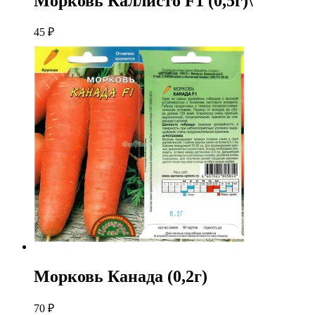
Морковь Каллисто F1 (0,5г)\
45
₽
Морковь Канада (0,2г)
70
₽