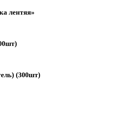
ка лентяя»
00шт)
ель) (300шт)