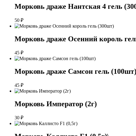
Морковь драже Нантская 4 гель (30
50
₽
Морковь драже Осенний король гел
45
₽
Морковь драже Самсон гель (100шт
45
₽
Морковь Император (2г)
30
₽