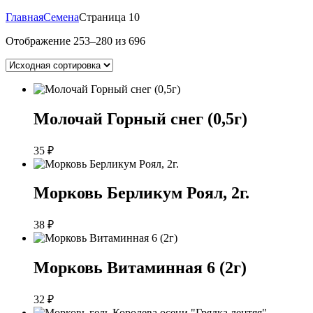
Главная
Семена
Страница 10
Отображение 253–280 из 696
Молочай Горный снег (0,5г)
35
₽
Морковь Берликум Роял, 2г.
38
₽
Морковь Витаминная 6 (2г)
32
₽