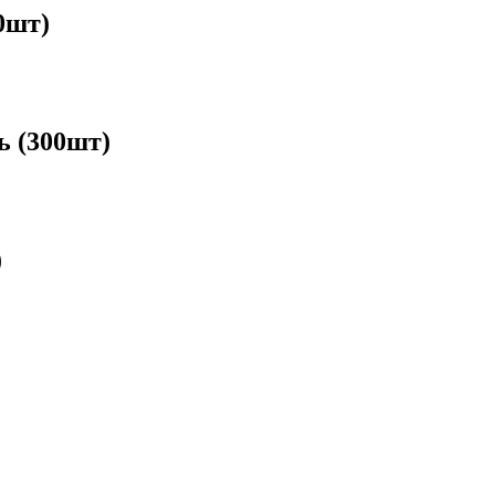
0шт)
ь (300шт)
)