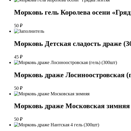
Морковь гель Королева осени «Гряд
50
₽
Морковь Детская сладость драже (3
45
₽
Морковь драже Лосиноостровская (г
50
₽
Морковь драже Московская зимняя
50
₽