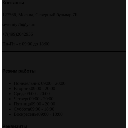
Контакты
127566, Москва, Северный бульвар 7Б
severniy7b@ya.ru
+7(499)2042936
Пн-Пт - с 09:00 до 18:00
Режим работы
Понедельник
09:00 - 20:00
Вторник
09:00 - 20:00
Среда
09:00 - 20:00
Четверг
09:00 - 20:00
Пятница
09:00 - 20:00
Суббота
09:00 - 18:00
Воскресенье
09:00 - 18:00
Реквизиты