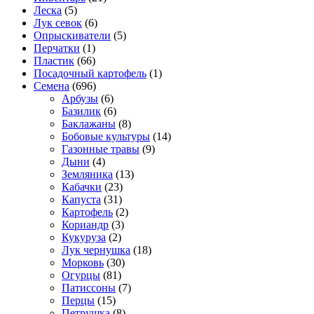
Леска
(5)
Лук севок
(6)
Опрыскиватели
(5)
Перчатки
(1)
Пластик
(66)
Посадочный картофель
(1)
Семена
(696)
Арбузы
(6)
Базилик
(6)
Баклажаны
(8)
Бобовые культуры
(14)
Газонные травы
(9)
Дыни
(4)
Земляника
(13)
Кабачки
(23)
Капуста
(31)
Картофель
(2)
Кориандр
(3)
Кукуруза
(2)
Лук чернушка
(18)
Морковь
(30)
Огурцы
(81)
Патиссоны
(7)
Перцы
(15)
Петрушка
(8)