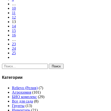
…
10
11
12
13
14
15
16
…
23
24
25
Поиск:
Категории
Relievo (Релив)
(7)
Агрохимия
(101)
БИО комплекс
(29)
Все для сада
(8)
Грунты
(13)
Инвентарь
(21)