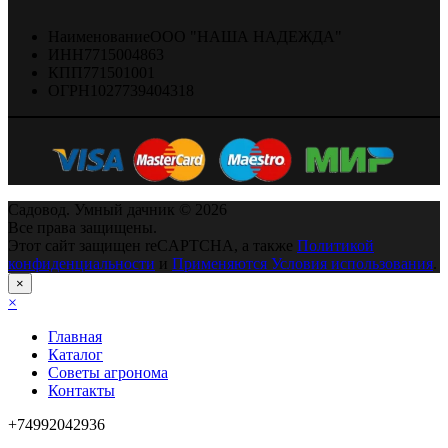
Наименование
ООО "НАША НАДЕЖДА"
ИНН
7715004863
КПП
771501001
ОГРН
1027739404318
Садовод. Умный дачник © 2026
Все права защищены.
Этот сайт защищен reCAPTCHA, а также
Политикой
конфиденциальности
и
Применяются Условия использования
.
×
×
Главная
Каталог
Советы агронома
Контакты
+74992042936