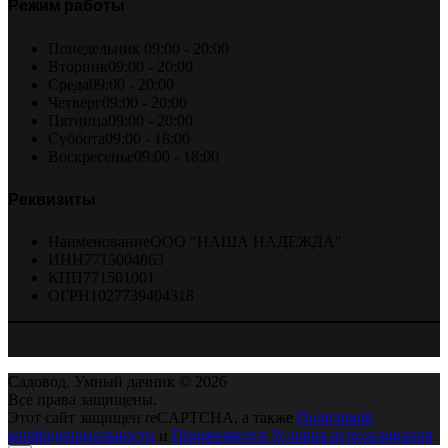
Режим работы
Понедельник
09:00 - 20:00
Вторник
09:00 - 20:00
Среда
09:00 - 20:00
Четверг
09:00 - 20:00
Пятница
09:00 - 20:00
Суббота
09:00 - 18:00
Воскресенье
09:00 - 18:00
Реквизиты
Наименование
ООО "НАША НАДЕЖДА"
ИНН
7715004863
КПП
771501001
ОГРН
1027739404318
Садовод. Умный дачник © 2026
Все права защищены.
Этот сайт защищен reCAPTCHA, а также
Политикой
конфиденциальности
и
Применяются Условия использования
.