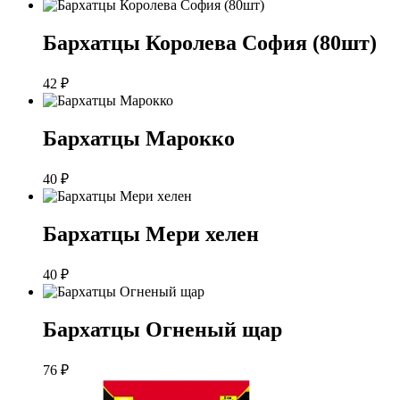
Бархатцы Королева София (80шт)
42
₽
Бархатцы Марокко
40
₽
Бархатцы Мери хелен
40
₽
Бархатцы Огненый щар
76
₽