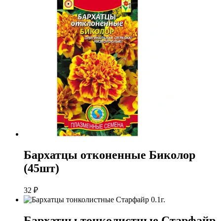
Бархатцы отконенные Биколор
(45шт)
32
₽
Бархатцы тонколистные Старфайр