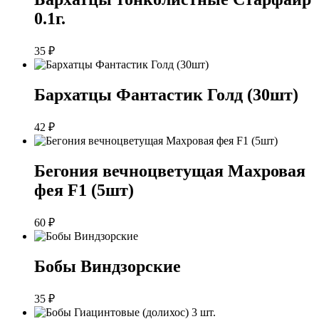
0.1г.
35
₽
Бархатцы Фантастик Голд (30шт)
42
₽
Бегония вечноцветущая Махровая
фея F1 (5шт)
60
₽
Бобы Виндзорские
35
₽