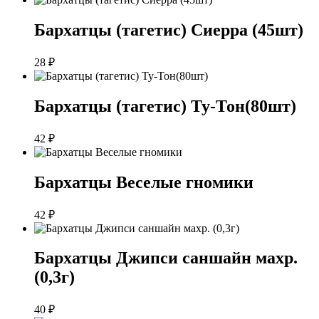
Бархатцы (тагетис) Сиерра (45шт)
28
₽
Бархатцы (тагетис) Ту-Тон(80шт)
42
₽
Бархатцы Веселые гномики
42
₽
Бархатцы Джипси саншайн махр.
(0,3г)
40
₽