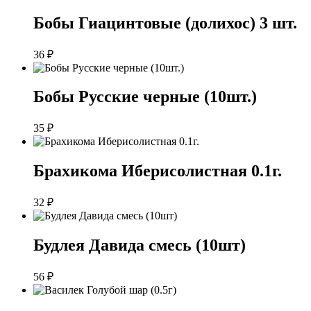
Бобы Гиацинтовые (долихос) 3 шт.
36
₽
Бобы Русские черные (10шт.)
35
₽
Брахикома Иберисолистная 0.1г.
32
₽
Будлея Давида смесь (10шт)
56
₽