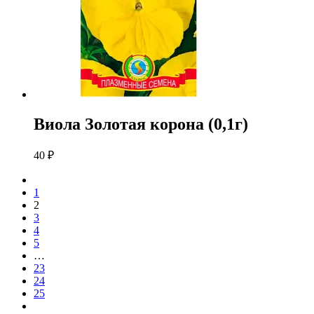
Виола Золотая корона (0,1г)
40
₽
1
2
3
4
5
…
23
24
25