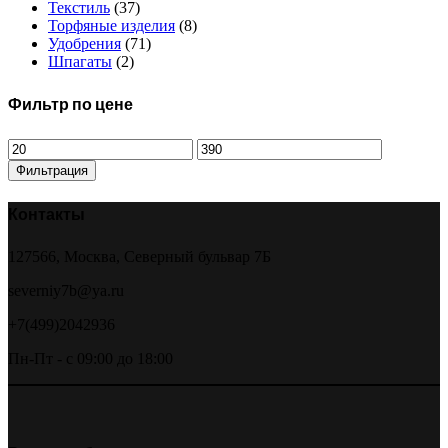
Текстиль
(37)
Торфяные изделия
(8)
Удобрения
(71)
Шпагаты
(2)
Фильтр по цене
Минимальная
Максимальная
цена
цена
Фильтрация
Контакты
127566, Москва, Северный бульвар 7Б
severniy7b@ya.ru
+7(499)2042936
Пн-Пт - с 09:00 до 18:00