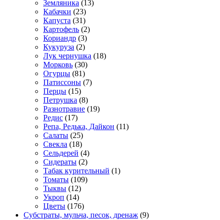
Земляника
(13)
Кабачки
(23)
Капуста
(31)
Картофель
(2)
Кориандр
(3)
Кукуруза
(2)
Лук чернушка
(18)
Морковь
(30)
Огурцы
(81)
Патиссоны
(7)
Перцы
(15)
Петрушка
(8)
Разнотравие
(19)
Редис
(17)
Репа, Редька, Дайкон
(11)
Салаты
(25)
Свекла
(18)
Сельдерей
(4)
Сидераты
(2)
Табак курительный
(1)
Томаты
(109)
Тыквы
(12)
Укроп
(14)
Цветы
(176)
Субстраты, мульча, песок, дренаж
(9)