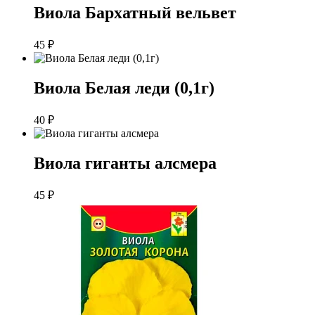
Виола Бархатный вельвет
45
₽
Виола Белая леди (0,1г)
40
₽
Виола гиганты алсмера
45
₽