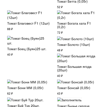
Томат Бетта (0,05г)
52
₽
Томат Благовест F1 (12шт)
Томат Богата хата F1
(0,2г)
88
₽
72
₽
Томат Болото (10шт)
Томат Боец (Буян)25 шт.
48
₽
40
₽
Томат Большая ягода
(20шт)
40
₽
Томат Бони ММ (0,05г)
Томат Бонсай (0,05г)
62
₽
43
₽
Томат Буй Тур 20шт.
Томат Бычье сердце