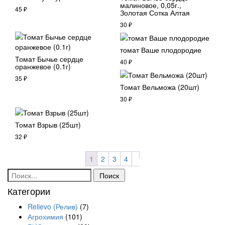
малиновое, 0,05г.,
45
₽
Золотая Сотка Алтая
30
₽
томат Ваше плодородие
Томат Бычье сердце
40
₽
оранжевое (0.1г)
35
₽
Томат Вельможа (20шт)
30
₽
Томат Взрыв (25шт)
32
₽
1
2
3
4
Поиск:
Категории
Relievo (Релив)
(7)
Агрохимия
(101)