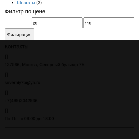
Шпагаты
(2)
Фильтр по цене
Минимальная
Максимальная
цена
цена
Фильтрация
Контакты
127566, Москва, Северный бульвар 7Б
severniy7b@ya.ru
+7(499)2042936
Пн-Пт - с 09:00 до 18:00