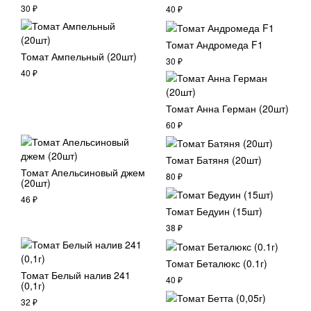
30
₽
40
₽
Томат Андромеда F1
Томат Ампельный (20шт)
30
₽
40
₽
Томат Анна Герман (20шт)
60
₽
Томат Батяня (20шт)
Томат Апельсиновый джем
80
₽
(20шт)
46
₽
Томат Бедуин (15шт)
38
₽
Томат Беталюкс (0.1г)
Томат Белый налив 241
40
₽
(0,1г)
32
₽