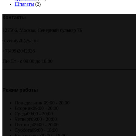
Шпагаты
(2)
Контакты
127566, Москва, Северный бульвар 7Б
severniy7b@ya.ru
+7(499)2042936
Пн-Пт - с 09:00 до 18:00
Режим работы
Понедельник
09:00 - 20:00
Вторник
09:00 - 20:00
Среда
09:00 - 20:00
Четверг
09:00 - 20:00
Пятница
09:00 - 20:00
Суббота
09:00 - 18:00
Воскресенье
09:00 - 18:00