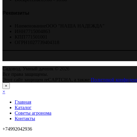
Реквизиты
Наименование
ООО "НАША НАДЕЖДА"
ИНН
7715004863
КПП
771501001
ОГРН
1027739404318
Садовод. Умный дачник © 2026
Все права защищены.
Этот сайт защищен reCAPTCHA, а также
Политикой конфиден
×
×
Главная
Каталог
Советы агронома
Контакты
+74992042936