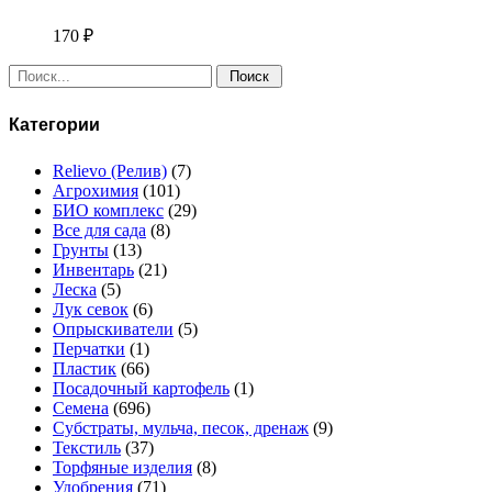
170
₽
Поиск:
Категории
Relievo (Релив)
(7)
Агрохимия
(101)
БИО комплекс
(29)
Все для сада
(8)
Грунты
(13)
Инвентарь
(21)
Леска
(5)
Лук севок
(6)
Опрыскиватели
(5)
Перчатки
(1)
Пластик
(66)
Посадочный картофель
(1)
Семена
(696)
Субстраты, мульча, песок, дренаж
(9)
Текстиль
(37)
Торфяные изделия
(8)
Удобрения
(71)