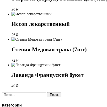
30
₽
Иссоп лекарственный
26
₽
Стевия Медовая трава (7шт)
72
₽
Лаванда Француский букет
40
₽
Поиск:
Категории