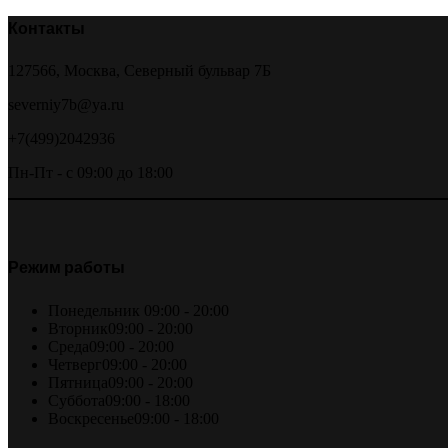
Контакты
127566, Москва, Северный бульвар 7Б
severniy7b@ya.ru
+7(499)2042936
Пн-Пт - с 09:00 до 18:00
Режим работы
Понедельник
09:00 - 20:00
Вторник
09:00 - 20:00
Среда
09:00 - 20:00
Четверг
09:00 - 20:00
Пятница
09:00 - 20:00
Суббота
09:00 - 18:00
Воскресенье
09:00 - 18:00