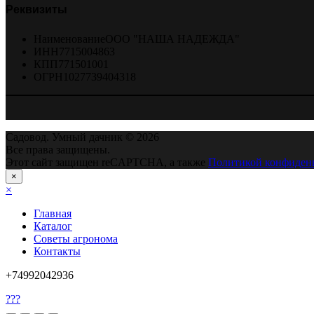
Реквизиты
Наименование
ООО "НАША НАДЕЖДА"
ИНН
7715004863
КПП
771501001
ОГРН
1027739404318
Садовод. Умный дачник © 2026
Все права защищены.
Этот сайт защищен reCAPTCHA, а также
Политикой конфиден
×
×
Главная
Каталог
Советы агронома
Контакты
+74992042936
???