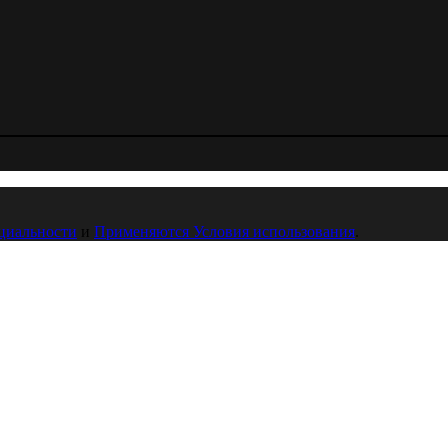
циальности
и
Применяются Условия использования
.