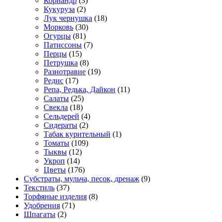
Кориандр
(3)
Кукуруза
(2)
Лук чернушка
(18)
Морковь
(30)
Огурцы
(81)
Патиссоны
(7)
Перцы
(15)
Петрушка
(8)
Разнотравие
(19)
Редис
(17)
Репа, Редька, Дайкон
(11)
Салаты
(25)
Свекла
(18)
Сельдерей
(4)
Сидераты
(2)
Табак курительный
(1)
Томаты
(109)
Тыквы
(12)
Укроп
(14)
Цветы
(176)
Субстраты, мульча, песок, дренаж
(9)
Текстиль
(37)
Торфяные изделия
(8)
Удобрения
(71)
Шпагаты
(2)