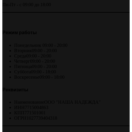
Пн-Пт - с 09:00 до 18:00
Режим работы
Понедельник
09:00 - 20:00
Вторник
09:00 - 20:00
Среда
09:00 - 20:00
Четверг
09:00 - 20:00
Пятница
09:00 - 20:00
Суббота
09:00 - 18:00
Воскресенье
09:00 - 18:00
Реквизиты
Наименование
ООО "НАША НАДЕЖДА"
ИНН
7715004863
КПП
771501001
ОГРН
1027739404318