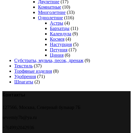
Двулетние
(17)
Комнатные
(10)
Многолетние
(33)
Однолетние
(116)
Астры
(4)
Бархатцы
(11)
Календула
(9)
Космея
(4)
Настурция
(5)
Петуния
(17)
Циния
(6)
Субстраты, мульча, песок, дренаж
(9)
Текстиль
(37)
Торфяные изделия
(8)
Удобрения
(71)
Шпагаты
(2)
Контакты
127566, Москва, Северный бульвар 7Б
severniy7b@ya.ru
+7(499)2042936