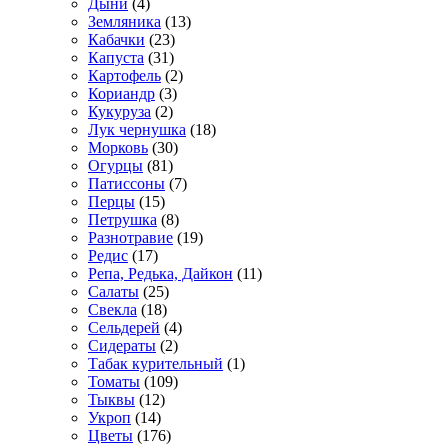
Дыни
(4)
Земляника
(13)
Кабачки
(23)
Капуста
(31)
Картофель
(2)
Кориандр
(3)
Кукуруза
(2)
Лук чернушка
(18)
Морковь
(30)
Огурцы
(81)
Патиссоны
(7)
Перцы
(15)
Петрушка
(8)
Разнотравие
(19)
Редис
(17)
Репа, Редька, Дайкон
(11)
Салаты
(25)
Свекла
(18)
Сельдерей
(4)
Сидераты
(2)
Табак курительный
(1)
Томаты
(109)
Тыквы
(12)
Укроп
(14)
Цветы
(176)