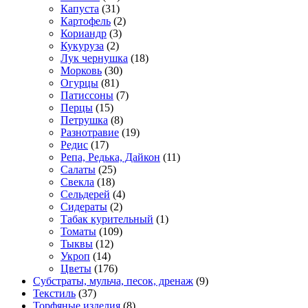
Капуста
(31)
Картофель
(2)
Кориандр
(3)
Кукуруза
(2)
Лук чернушка
(18)
Морковь
(30)
Огурцы
(81)
Патиссоны
(7)
Перцы
(15)
Петрушка
(8)
Разнотравие
(19)
Редис
(17)
Репа, Редька, Дайкон
(11)
Салаты
(25)
Свекла
(18)
Сельдерей
(4)
Сидераты
(2)
Табак курительный
(1)
Томаты
(109)
Тыквы
(12)
Укроп
(14)
Цветы
(176)
Субстраты, мульча, песок, дренаж
(9)
Текстиль
(37)
Торфяные изделия
(8)