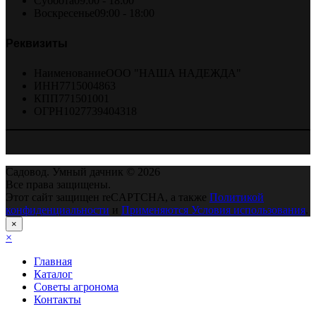
Суббота
09:00 - 18:00
Воскресенье
09:00 - 18:00
Реквизиты
Наименование
ООО "НАША НАДЕЖДА"
ИНН
7715004863
КПП
771501001
ОГРН
1027739404318
Садовод. Умный дачник © 2026
Все права защищены.
Этот сайт защищен reCAPTCHA, а также
Политикой
конфиденциальности
и
Применяются Условия использования
.
×
×
Главная
Каталог
Советы агронома
Контакты