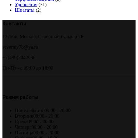
Удобрения
(71)
Шпагаты
(2)
Контакты
127566, Москва, Северный бульвар 7Б
severniy7b@ya.ru
+7(499)2042936
Пн-Пт - с 09:00 до 18:00
Режим работы
Понедельник
09:00 - 20:00
Вторник
09:00 - 20:00
Среда
09:00 - 20:00
Четверг
09:00 - 20:00
Пятница
09:00 - 20:00