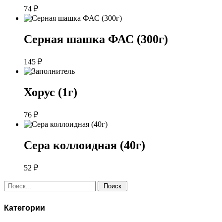
74
₽
Серная шашка ФАС (300г)
145
₽
Хорус (1г)
76
₽
Сера коллоидная (40г)
52
₽
Поиск:
Категории