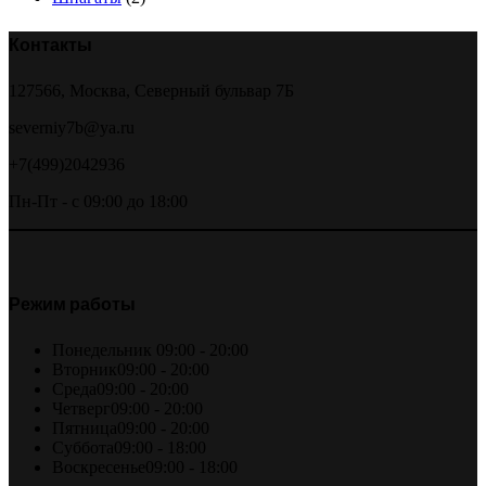
Контакты
127566, Москва, Северный бульвар 7Б
severniy7b@ya.ru
+7(499)2042936
Пн-Пт - с 09:00 до 18:00
Режим работы
Понедельник
09:00 - 20:00
Вторник
09:00 - 20:00
Среда
09:00 - 20:00
Четверг
09:00 - 20:00
Пятница
09:00 - 20:00
Суббота
09:00 - 18:00
Воскресенье
09:00 - 18:00