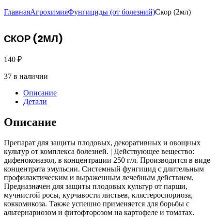
Главная
Агрохимия
Фунгициды (от болезний)
Скор (2мл)
СКОР (2МЛ)
140
₽
37 в наличии
Описание
Детали
Описание
Препарат для защиты плодовых, декоративных и овощных
культур от комплекса болезней. | Действующее вещество:
дифеноконазол, в концентрации 250 г/л. Производится в виде
концентрата эмульсии. Системный фунгицид с длительным
профилактическим и выраженным лечебным действием.
Предназначен для защиты плодовых культур от парши,
мучнистой росы, курчавости листьев, клястероспориоза,
коккомикоза. Также успешно применяется для борьбы с
альтернариозом и фитофторозом на картофеле и томатах.