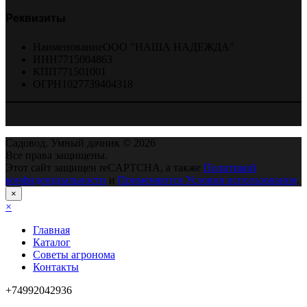
Реквизиты
Наименование
ООО "НАША НАДЕЖДА"
ИНН
7715004863
КПП
771501001
ОГРН
1027739404318
Садовод. Умный дачник © 2026
Все права защищены.
Этот сайт защищен reCAPTCHA, а также
Политикой
конфиденциальности
и
Применяются Условия использования
.
×
×
Главная
Каталог
Советы агронома
Контакты
+74992042936