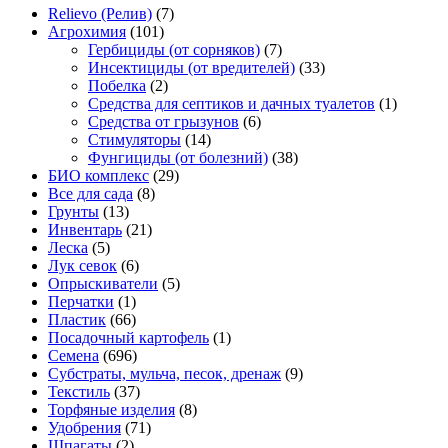
Relievo (Релив)
(7)
Агрохимия
(101)
Гербициды (от сорняков)
(7)
Инсектициды (от вредителей)
(33)
Побелка
(2)
Средства для септиков и дачных туалетов
(1)
Средства от грызунов
(6)
Стимуляторы
(14)
Фунгициды (от болезний)
(38)
БИО комплекс
(29)
Все для сада
(8)
Грунты
(13)
Инвентарь
(21)
Леска
(5)
Лук севок
(6)
Опрыскиватели
(5)
Перчатки
(1)
Пластик
(66)
Посадочный картофель
(1)
Семена
(696)
Субстраты, мульча, песок, дренаж
(9)
Текстиль
(37)
Торфяные изделия
(8)
Удобрения
(71)
Шпагаты
(2)