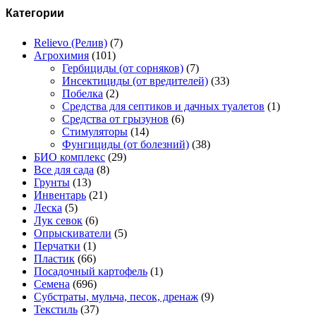
Категории
Relievo (Релив)
(7)
Агрохимия
(101)
Гербициды (от сорняков)
(7)
Инсектициды (от вредителей)
(33)
Побелка
(2)
Средства для септиков и дачных туалетов
(1)
Средства от грызунов
(6)
Стимуляторы
(14)
Фунгициды (от болезний)
(38)
БИО комплекс
(29)
Все для сада
(8)
Грунты
(13)
Инвентарь
(21)
Леска
(5)
Лук севок
(6)
Опрыскиватели
(5)
Перчатки
(1)
Пластик
(66)
Посадочный картофель
(1)
Семена
(696)
Субстраты, мульча, песок, дренаж
(9)
Текстиль
(37)