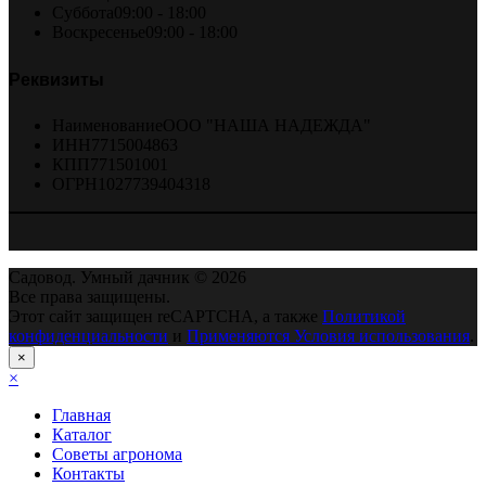
Суббота
09:00 - 18:00
Воскресенье
09:00 - 18:00
Реквизиты
Наименование
ООО "НАША НАДЕЖДА"
ИНН
7715004863
КПП
771501001
ОГРН
1027739404318
Садовод. Умный дачник © 2026
Все права защищены.
Этот сайт защищен reCAPTCHA, а также
Политикой
конфиденциальности
и
Применяются Условия использования
.
×
×
Главная
Каталог
Советы агронома
Контакты