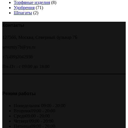
Торфяные изделия
(8)
Удобрения
(71)
Шпагаты
(2)
Контакты
127566, Москва, Северный бульвар 7Б
severniy7b@ya.ru
+7(499)2042936
Пн-Пт - с 09:00 до 18:00
Режим работы
Понедельник
09:00 - 20:00
Вторник
09:00 - 20:00
Среда
09:00 - 20:00
Четверг
09:00 - 20:00
Пятница
09:00 - 20:00