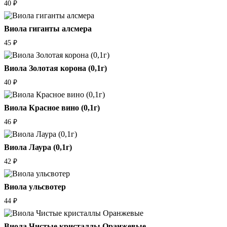
40
₽
Виола гиганты алсмера
45
₽
Виола Золотая корона (0,1г)
40
₽
Виола Красное вино (0,1г)
46
₽
Виола Лаура (0,1г)
42
₽
Виола ульсвотер
44
₽
Виола Чистые кристаллы Оранжевые