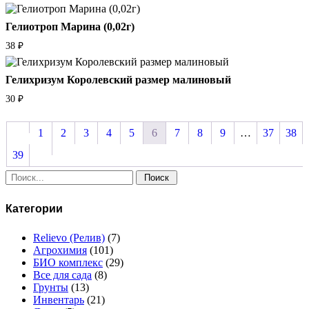
Гелиотроп Марина (0,02г)
38
₽
Гелихризум Королевский размер малиновый
30
₽
1
2
3
4
5
6
7
8
9
…
37
38
39
Поиск:
Категории
Relievo (Релив)
(7)
Агрохимия
(101)
БИО комплекс
(29)
Все для сада
(8)
Грунты
(13)
Инвентарь
(21)