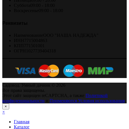
Пятница
09:00 - 20:00
Суббота
09:00 - 18:00
Воскресенье
09:00 - 18:00
Реквизиты
Наименование
ООО "НАША НАДЕЖДА"
ИНН
7715004863
КПП
771501001
ОГРН
1027739404318
Садовод. Умный дачник © 2026
Все права защищены.
Этот сайт защищен reCAPTCHA, а также
Политикой
конфиденциальности
и
Применяются Условия использования
.
×
×
Главная
Каталог