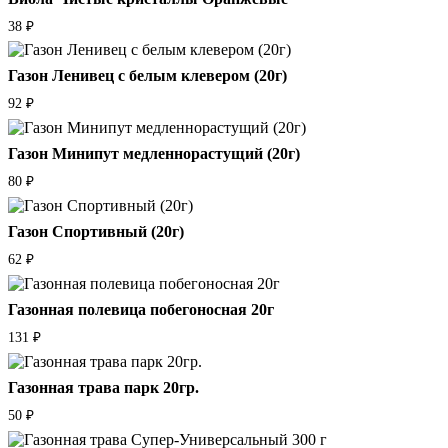
38
₽
Газон Ленивец с белым клевером (20г)
92
₽
Газон Минипут медленнорастущий (20г)
80
₽
Газон Спортивный (20г)
62
₽
Газонная полевица побегоносная 20г
131
₽
Газонная трава парк 20гр.
50
₽