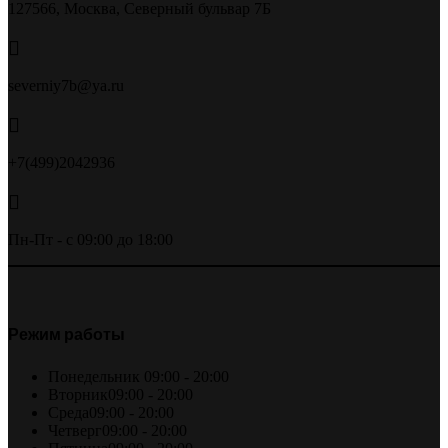
127566, Москва, Северный бульвар 7Б
severniy7b@ya.ru
+7(499)2042936
Пн-Пт - с 09:00 до 18:00
Режим работы
Понедельник
09:00 - 20:00
Вторник
09:00 - 20:00
Среда
09:00 - 20:00
Четверг
09:00 - 20:00