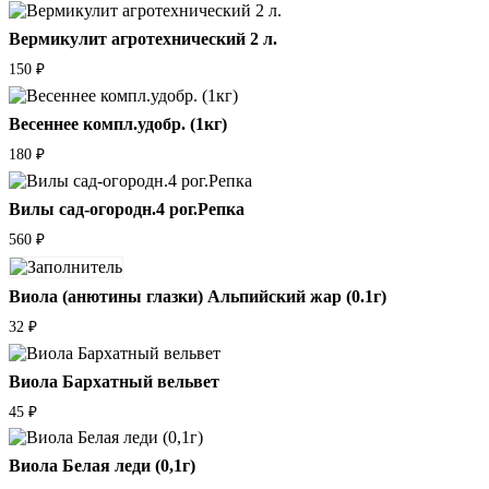
Вермикулит агротехнический 2 л.
150
₽
Весеннее компл.удобр. (1кг)
180
₽
Вилы сад-огородн.4 рог.Репка
560
₽
Виола (анютины глазки) Альпийский жар (0.1г)
32
₽
Виола Бархатный вельвет
45
₽
Виола Белая леди (0,1г)