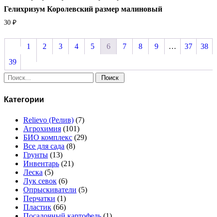
Гелихризум Королевский размер малиновый
30
₽
1
2
3
4
5
6
7
8
9
…
37
38
39
Поиск:
Категории
Relievo (Релив)
(7)
Агрохимия
(101)
БИО комплекс
(29)
Все для сада
(8)
Грунты
(13)
Инвентарь
(21)
Леска
(5)
Лук севок
(6)
Опрыскиватели
(5)
Перчатки
(1)
Пластик
(66)
Посадочный картофель
(1)