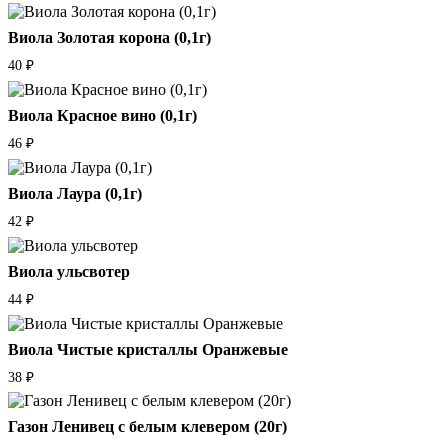
Виола Золотая корона (0,1г)
40
₽
Виола Красное вино (0,1г)
46
₽
Виола Лаура (0,1г)
42
₽
Виола ульсвотер
44
₽
Виола Чистые кристаллы Оранжевые
38
₽
Газон Ленивец с белым клевером (20г)