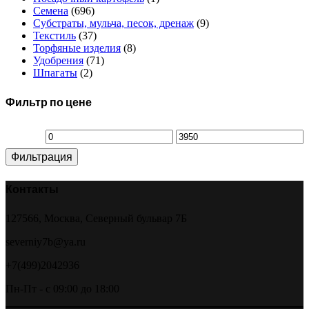
Семена
(696)
Субстраты, мульча, песок, дренаж
(9)
Текстиль
(37)
Торфяные изделия
(8)
Удобрения
(71)
Шпагаты
(2)
Фильтр по цене
Минимальная
Максимальная
Фильтрация
цена
цена
Контакты
127566, Москва, Северный бульвар 7Б
severniy7b@ya.ru
+7(499)2042936
Пн-Пт - с 09:00 до 18:00