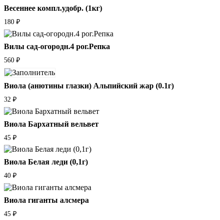
Весеннее компл.удобр. (1кг)
180
₽
Вилы сад-огородн.4 рог.Репка
560
₽
Виола (анютины глазки) Альпийский жар (0.1г)
32
₽
Виола Бархатный вельвет
45
₽
Виола Белая леди (0,1г)
40
₽
Виола гиганты алсмера
45
₽