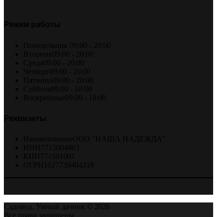
Режим работы
Понедельник
09:00 - 20:00
Вторник
09:00 - 20:00
Среда
09:00 - 20:00
Четверг
09:00 - 20:00
Пятница
09:00 - 20:00
Суббота
09:00 - 18:00
Воскресенье
09:00 - 18:00
Реквизиты
Наименование
ООО "НАША НАДЕЖДА"
ИНН
7715004863
КПП
771501001
ОГРН
1027739404318
Садовод. Умный дачник © 2026
Все права защищены.