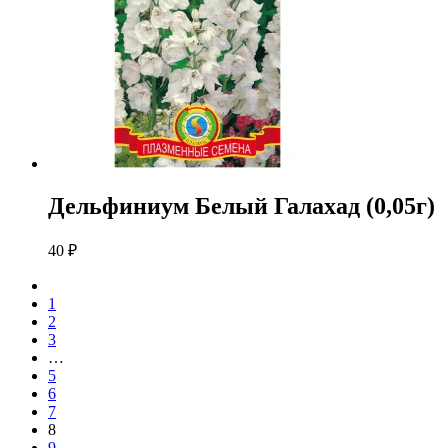
Дельфиниум Белый Галахад (0,05г)
40
₽
1
2
3
…
5
6
7
8
9