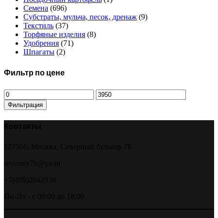
Семена
(696)
Субстраты, мульча, песок, дренаж
(9)
Текстиль
(37)
Торфяные изделия
(8)
Удобрения
(71)
Шпагаты
(2)
Фильтр по цене
Минимальная
Максимальная
цена
цена
Фильтрация
Контакты
127566, Москва, Северный бульвар 7Б
severniy7b@ya.ru
+7(499)2042936
Пн-Пт - с 09:00 до 18:00