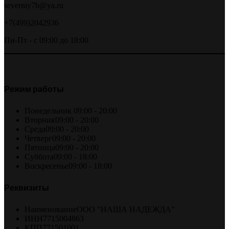
severniy7b@ya.ru
+7(499)2042936
Пн-Пт - с 09:00 до 18:00
Режим работы
Понедельник
09:00 - 20:00
Вторник
09:00 - 20:00
Среда
09:00 - 20:00
Четверг
09:00 - 20:00
Пятница
09:00 - 20:00
Суббота
09:00 - 18:00
Воскресенье
09:00 - 18:00
Реквизиты
Наименование
ООО "НАША НАДЕЖДА"
ИНН
7715004863
КПП
771501001