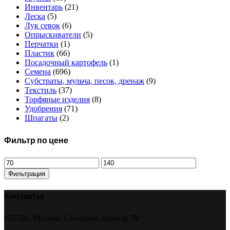
Инвентарь
(21)
Леска
(5)
Лук севок
(6)
Опрыскиватели
(5)
Перчатки
(1)
Пластик
(66)
Посадочный картофель
(1)
Семена
(696)
Субстраты, мульча, песок, дренаж
(9)
Текстиль
(37)
Торфяные изделия
(8)
Удобрения
(71)
Шпагаты
(2)
Фильтр по цене
Минимальная
Максимальная
цена
цена
Фильтрация
Контакты
127566, Москва, Северный бульвар 7Б