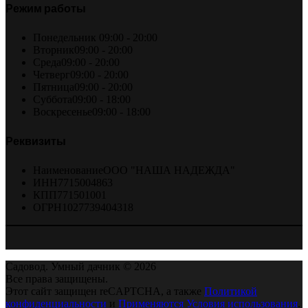
Режим работы
Понедельник
09:00 - 20:00
Вторник
09:00 - 20:00
Среда
09:00 - 20:00
Четверг
09:00 - 20:00
Пятница
09:00 - 20:00
Суббота
09:00 - 18:00
Воскресенье
09:00 - 18:00
Реквизиты
Наименование
ООО "НАША НАДЕЖДА"
ИНН
7715004863
КПП
771501001
ОГРН
1027739404318
Садовод. Умный дачник © 2026
Все права защищены.
Этот сайт защищен reCAPTCHA, а также
Политикой
конфиденциальности
и
Применяются Условия использования
.