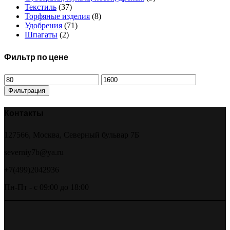
Текстиль
(37)
Торфяные изделия
(8)
Удобрения
(71)
Шпагаты
(2)
Фильтр по цене
Минимальная
Максимальная
цена
цена
Фильтрация
Контакты
127566, Москва, Северный бульвар 7Б
severniy7b@ya.ru
+7(499)2042936
Пн-Пт - с 09:00 до 18:00