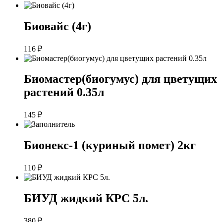
Биовайс (4г)
116
₽
Биомастер(биогумус) для цветущих
растений 0.35л
145
₽
Бионекс-1 (куриный помет) 2кг
110
₽
БИУД жидкий КРС 5л.
380
₽