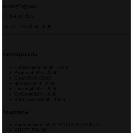
severniy7b@ya.ru
+7(499)2042936
Пн-Пт - с 09:00 до 18:00
Режим работы
Понедельник
09:00 - 20:00
Вторник
09:00 - 20:00
Среда
09:00 - 20:00
Четверг
09:00 - 20:00
Пятница
09:00 - 20:00
Суббота
09:00 - 18:00
Воскресенье
09:00 - 18:00
Реквизиты
Наименование
ООО "НАША НАДЕЖДА"
ИНН
7715004863