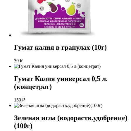
Гумат калия в гранулах (10г)
30
₽
Гумат Калия универсал 0,5 л.
(концетрат)
150
₽
Зеленая игла (водораств.удобрение)
(100г)