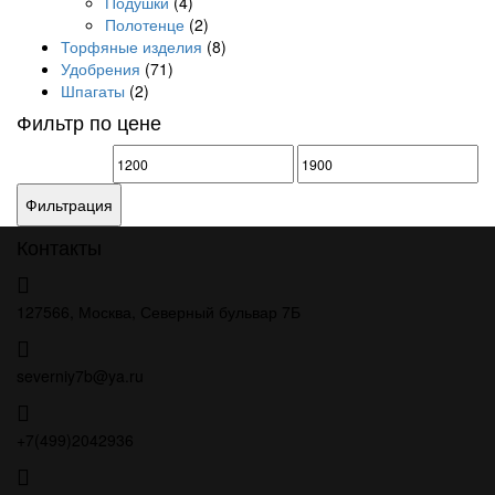
Подушки
(4)
Полотенце
(2)
Торфяные изделия
(8)
Удобрения
(71)
Шпагаты
(2)
Фильтр по цене
Минимальная
Максимальная
цена
цена
Фильтрация
Контакты
127566, Москва, Северный бульвар 7Б
severniy7b@ya.ru
+7(499)2042936