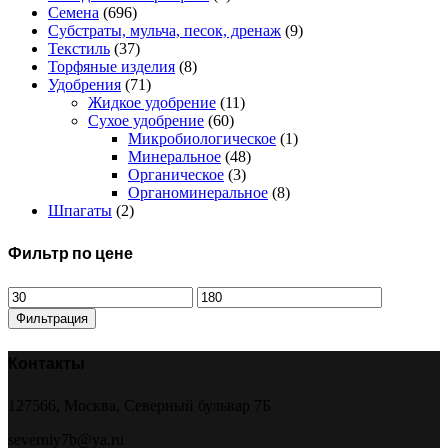
Семена
(696)
Субстраты, мульча, песок, дренаж
(9)
Текстиль
(37)
Торфяные изделия
(8)
Удобрения
(71)
Жидкое удобрение
(11)
Сухое удобрение
(60)
Микробиологическое
(1)
Минеральное
(48)
Органическое
(3)
Органоминеральное
(8)
Шпагаты
(2)
Фильтр по цене
Минимальная
Максимальная
цена
цена
Фильтрация
Контакты
127566, Москва, Северный бульвар 7Б
severniy7b@ya.ru