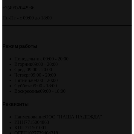
+7(499)2042936
Пн-Пт - с 09:00 до 18:00
Режим работы
Понедельник
09:00 - 20:00
Вторник
09:00 - 20:00
Среда
09:00 - 20:00
Четверг
09:00 - 20:00
Пятница
09:00 - 20:00
Суббота
09:00 - 18:00
Воскресенье
09:00 - 18:00
Реквизиты
Наименование
ООО "НАША НАДЕЖДА"
ИНН
7715004863
КПП
771501001
ОГРН
1027739404318