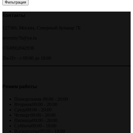
цена
цена
Фильтрация
Контакты
127566, Москва, Северный бульвар 7Б
severniy7b@ya.ru
+7(499)2042936
Пн-Пт - с 09:00 до 18:00
Режим работы
Понедельник
09:00 - 20:00
Вторник
09:00 - 20:00
Среда
09:00 - 20:00
Четверг
09:00 - 20:00
Пятница
09:00 - 20:00
Суббота
09:00 - 18:00
Воскресенье
09:00 - 18:00