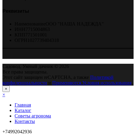
Реквизиты
Наименование
ООО "НАША НАДЕЖДА"
ИНН
7715004863
КПП
771501001
ОГРН
1027739404318
Садовод. Умный дачник © 2026
Все права защищены.
Этот сайт защищен reCAPTCHA, а также
Политикой
конфиденциальности
и
Применяются Условия использования
.
×
×
Главная
Каталог
Советы агронома
Контакты
+74992042936