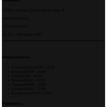
Контакты
127566, Москва, Северный бульвар 7Б
severniy7b@ya.ru
+7(499)2042936
Пн-Пт - с 09:00 до 18:00
Режим работы
Понедельник
09:00 - 20:00
Вторник
09:00 - 20:00
Среда
09:00 - 20:00
Четверг
09:00 - 20:00
Пятница
09:00 - 20:00
Суббота
09:00 - 18:00
Воскресенье
09:00 - 18:00
Реквизиты