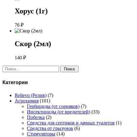
Хорус (1г)
76
₽
Скор (2мл)
140
₽
Поиск:
Категории
Relievo (Релив)
(7)
Агрохимия
(101)
Гербициды (от сорняков)
(7)
Инсектициды (от вредителей)
(33)
Побелка
(2)
Средства для септиков и дачных туалетов
(1)
Средства от грызунов
(6)
Стимуляторы
(14)