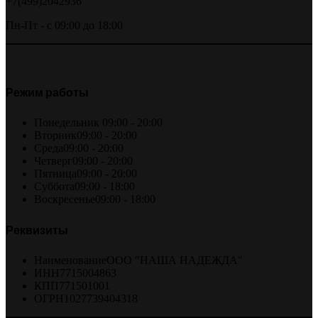
+7(499)2042936
Пн-Пт - с 09:00 до 18:00
Режим работы
Понедельник
09:00 - 20:00
Вторник
09:00 - 20:00
Среда
09:00 - 20:00
Четверг
09:00 - 20:00
Пятница
09:00 - 20:00
Суббота
09:00 - 18:00
Воскресенье
09:00 - 18:00
Реквизиты
Наименование
ООО "НАША НАДЕЖДА"
ИНН
7715004863
КПП
771501001
ОГРН
1027739404318