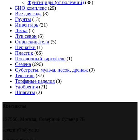
Фунгициды (от болезний)
(38)
БИО комплекс
(29)
Все для сада
(8)
Грунты
(13)
Инвентарь
(21)
Леска
(5)
Лук севок
(6)
Опрыскиватели
(5)
Перчатки
(1)
Пластик
(66)
Посадочный картофель
(1)
Семена
(696)
Субстраты, мульча, песок, дренаж
(9)
Текстиль
(37)
Торфяные изделия
(8)
Удобрения
(71)
Шпагаты
(2)
Контакты
127566, Москва, Северный бульвар 7Б
severniy7b@ya.ru