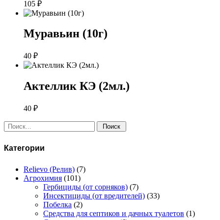
105
₽
Муравьин (10г)
40
₽
Актеллик КЭ (2мл.)
40
₽
Поиск:
Категории
Relievo (Релив)
(7)
Агрохимия
(101)
Гербициды (от сорняков)
(7)
Инсектициды (от вредителей)
(33)
Побелка
(2)
Средства для септиков и дачных туалетов
(1)