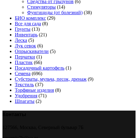
Средства от грызунов
(6)
Стимуляторы
(14)
Фунгициды (от болезний)
(38)
БИО комплекс
(29)
Все для сада
(8)
Грунты
(13)
Инвентарь
(21)
Леска
(5)
Лук севок
(6)
Опрыскиватели
(5)
Перчатки
(1)
Пластик
(66)
Посадочный картофель
(1)
Семена
(696)
Субстраты, мульча, песок, дренаж
(9)
Текстиль
(37)
Торфяные изделия
(8)
Удобрения
(71)
Шпагаты
(2)
Контакты
127566, Москва, Северный бульвар 7Б
severniy7b@ya.ru