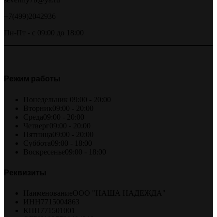
+7(499)2042936
Пн-Пт - с 09:00 до 18:00
Режим работы
Понедельник
09:00 - 20:00
Вторник
09:00 - 20:00
Среда
09:00 - 20:00
Четверг
09:00 - 20:00
Пятница
09:00 - 20:00
Суббота
09:00 - 18:00
Воскресенье
09:00 - 18:00
Реквизиты
Наименование
ООО "НАША НАДЕЖДА"
ИНН
7715004863
КПП
771501001