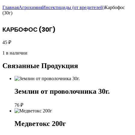
Главная
Агрохимия
Инсектициды (от вредителей)
Карбофос
(30г)
КАРБОФОС (30Г)
45
₽
1 в наличии
Связанные
Продукция
Землин от проволочника 30г.
76
₽
Медветокс 200г