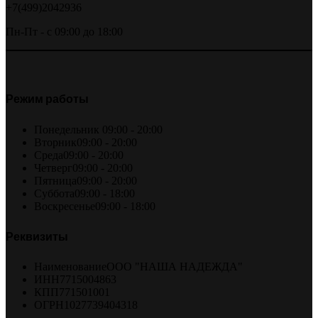
+7(499)2042936
Пн-Пт - с 09:00 до 18:00
Режим работы
Понедельник
09:00 - 20:00
Вторник
09:00 - 20:00
Среда
09:00 - 20:00
Четверг
09:00 - 20:00
Пятница
09:00 - 20:00
Суббота
09:00 - 18:00
Воскресенье
09:00 - 18:00
Реквизиты
Наименование
ООО "НАША НАДЕЖДА"
ИНН
7715004863
КПП
771501001
ОГРН
1027739404318