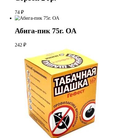
74
₽
Абига-пик 75г. ОА
242
₽