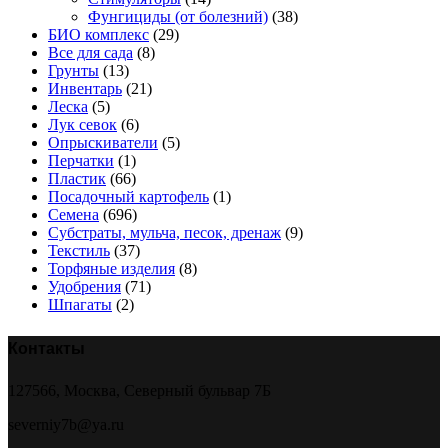
Фунгициды (от болезний)
(38)
БИО комплекс
(29)
Все для сада
(8)
Грунты
(13)
Инвентарь
(21)
Леска
(5)
Лук севок
(6)
Опрыскиватели
(5)
Перчатки
(1)
Пластик
(66)
Посадочный картофель
(1)
Семена
(696)
Субстраты, мульча, песок, дренаж
(9)
Текстиль
(37)
Торфяные изделия
(8)
Удобрения
(71)
Шпагаты
(2)
Контакты
127566, Москва, Северный бульвар 7Б
severniy7b@ya.ru