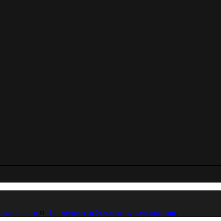
циальности
и
Применяются Условия использования
.