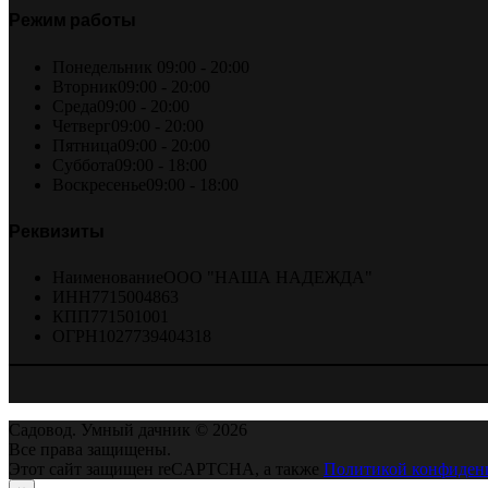
Режим работы
Понедельник
09:00 - 20:00
Вторник
09:00 - 20:00
Среда
09:00 - 20:00
Четверг
09:00 - 20:00
Пятница
09:00 - 20:00
Суббота
09:00 - 18:00
Воскресенье
09:00 - 18:00
Реквизиты
Наименование
ООО "НАША НАДЕЖДА"
ИНН
7715004863
КПП
771501001
ОГРН
1027739404318
Садовод. Умный дачник © 2026
Все права защищены.
Этот сайт защищен reCAPTCHA, а также
Политикой конфиден