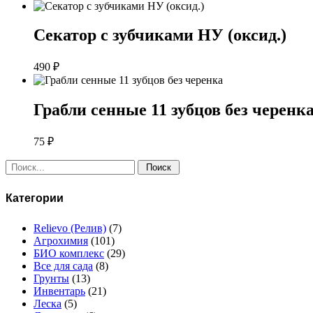
Секатор с зубчиками НУ (оксид.)
490
₽
Грабли сенные 11 зубцов без черенк
75
₽
Поиск:
Категории
Relievo (Релив)
(7)
Агрохимия
(101)
БИО комплекс
(29)
Все для сада
(8)
Грунты
(13)
Инвентарь
(21)
Леска
(5)