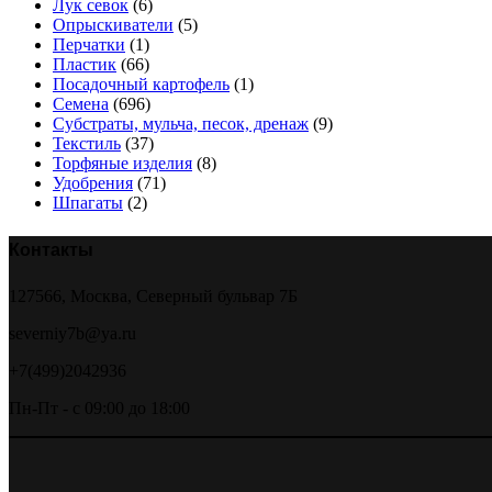
Лук севок
(6)
Опрыскиватели
(5)
Перчатки
(1)
Пластик
(66)
Посадочный картофель
(1)
Семена
(696)
Субстраты, мульча, песок, дренаж
(9)
Текстиль
(37)
Торфяные изделия
(8)
Удобрения
(71)
Шпагаты
(2)
Контакты
127566, Москва, Северный бульвар 7Б
severniy7b@ya.ru
+7(499)2042936
Пн-Пт - с 09:00 до 18:00