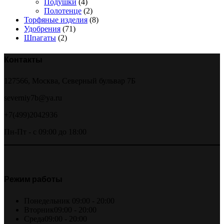
Подушки
(4)
Полотенце
(2)
Торфяные изделия
(8)
Удобрения
(71)
Шпагаты
(2)
Контакты
127566, Москва, Северный бульвар 7Б
severniy7b@ya.ru
+7(499)2042936
Пн-Пт - с 09:00 до 18:00
Режим работы
Понедельник
09:00 - 20:00
Вторник
09:00 - 20:00
Среда
09:00 - 20:00