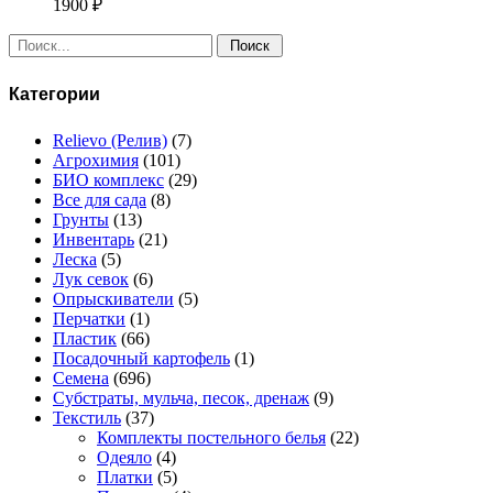
1900
₽
Поиск:
Категории
Relievo (Релив)
(7)
Агрохимия
(101)
БИО комплекс
(29)
Все для сада
(8)
Грунты
(13)
Инвентарь
(21)
Леска
(5)
Лук севок
(6)
Опрыскиватели
(5)
Перчатки
(1)
Пластик
(66)
Посадочный картофель
(1)
Семена
(696)
Субстраты, мульча, песок, дренаж
(9)
Текстиль
(37)
Комплекты постельного белья
(22)
Одеяло
(4)
Платки
(5)