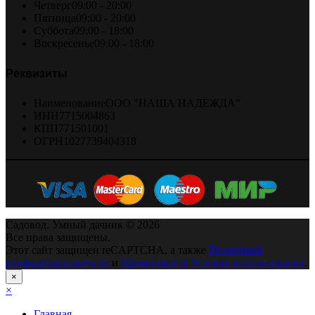
Четверг
09:00 - 20:00
Пятница
09:00 - 20:00
Суббота
09:00 - 18:00
Воскресенье
09:00 - 18:00
Реквизиты
Наименование
ООО "НАША НАДЕЖДА"
ИНН
7715004863
КПП
771501001
ОГРН
1027739404318
Садовод. Умный дачник © 2026
Все права защищены.
Этот сайт защищен reCAPTCHA, а также
Политикой
конфиденциальности
и
Применяются Условия использования
.
×
×
Главная