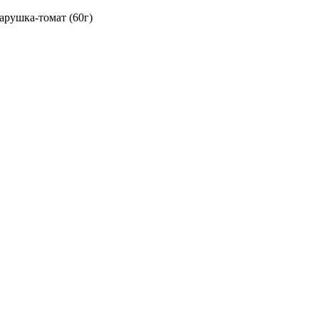
арушка-томат (60г)