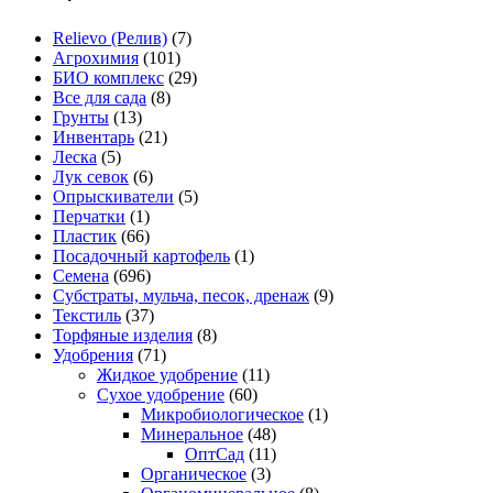
Relievo (Релив)
(7)
Агрохимия
(101)
БИО комплекс
(29)
Все для сада
(8)
Грунты
(13)
Инвентарь
(21)
Леска
(5)
Лук севок
(6)
Опрыскиватели
(5)
Перчатки
(1)
Пластик
(66)
Посадочный картофель
(1)
Семена
(696)
Субстраты, мульча, песок, дренаж
(9)
Текстиль
(37)
Торфяные изделия
(8)
Удобрения
(71)
Жидкое удобрение
(11)
Сухое удобрение
(60)
Микробиологическое
(1)
Минеральное
(48)
ОптСад
(11)
Органическое
(3)