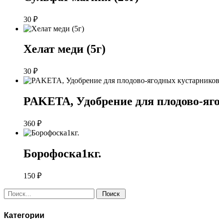
30
₽
Хелат меди (5г)
30
₽
PAKETA, Удобрение для плодово-яго
360
₽
Борофоска1кг.
150
₽
Поиск:
Категории