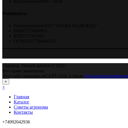
Воскресенье
09:00 - 18:00
Реквизиты
Наименование
ООО "НАША НАДЕЖДА"
ИНН
7715004863
КПП
771501001
ОГРН
1027739404318
Садовод. Умный дачник © 2026
Все права защищены.
Этот сайт защищен reCAPTCHA, а также
Политикой конфиден
×
×
Главная
Каталог
Советы агронома
Контакты
+74992042936