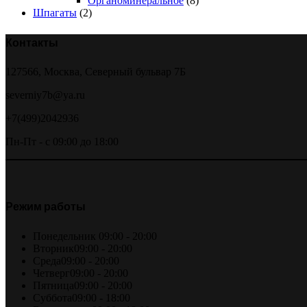
Органоминеральное
(8)
Шпагаты
(2)
Контакты
127566, Москва, Северный бульвар 7Б
severniy7b@ya.ru
+7(499)2042936
Пн-Пт - с 09:00 до 18:00
Режим работы
Понедельник
09:00 - 20:00
Вторник
09:00 - 20:00
Среда
09:00 - 20:00
Четверг
09:00 - 20:00
Пятница
09:00 - 20:00
Суббота
09:00 - 18:00