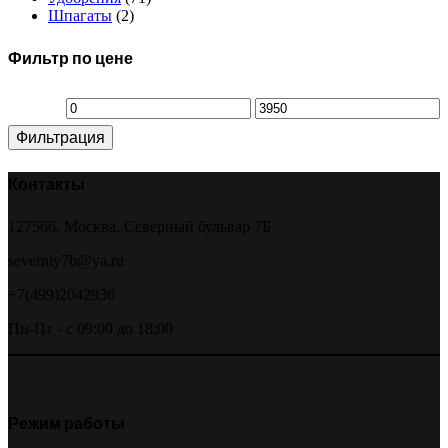
Шпагаты
(2)
Фильтр по цене
Минимальная
Максимальная
Фильтрация
цена
цена
Контакты
127566, Москва, Северный бульвар 7Б
severniy7b@ya.ru
+7(499)2042936
Пн-Пт - с 09:00 до 18:00
Режим работы