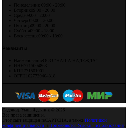
Понедельник
09:00 - 20:00
Вторник
09:00 - 20:00
Среда
09:00 - 20:00
Четверг
09:00 - 20:00
Пятница
09:00 - 20:00
Суббота
09:00 - 18:00
Воскресенье
09:00 - 18:00
Реквизиты
Наименование
ООО "НАША НАДЕЖДА"
ИНН
7715004863
КПП
771501001
ОГРН
1027739404318
Садовод. Умный дачник © 2026
Все права защищены.
Этот сайт защищен reCAPTCHA, а также
Политикой
конфиденциальности
и
Применяются Условия использования
.