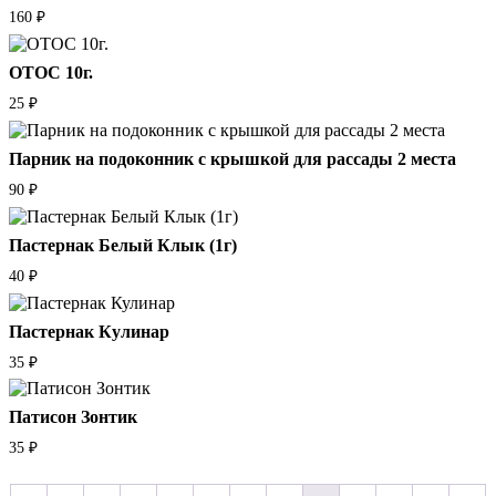
160
₽
ОТОС 10г.
25
₽
Парник на подоконник с крышкой для рассады 2 места
90
₽
Пастернак Белый Клык (1г)
40
₽
Пастернак Кулинар
35
₽
Патисон Зонтик
35
₽