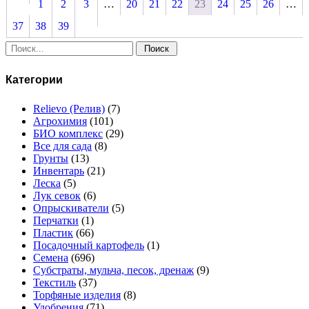
1
2
3
…
20
21
22
23
24
25
26
…
37
38
39
Поиск:
Категории
Relievo (Релив)
(7)
Агрохимия
(101)
БИО комплекс
(29)
Все для сада
(8)
Грунты
(13)
Инвентарь
(21)
Леска
(5)
Лук севок
(6)
Опрыскиватели
(5)
Перчатки
(1)
Пластик
(66)
Посадочный картофель
(1)
Семена
(696)
Субстраты, мульча, песок, дренаж
(9)
Текстиль
(37)
Торфяные изделия
(8)
Удобрения
(71)