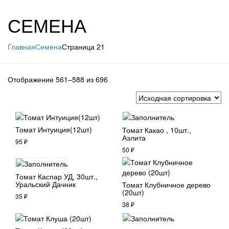
СЕМЕНА
Главная
Семена
Страница 21
Отображение 561–588 из 696
Томат Интуиция(12шт)
Томат Какао , 10шт.,
Аэлита
95
₽
50
₽
Томат Каспар УД, 30шт.,
Уральский Дачник
Томат Клубничное дерево
(20шт)
35
₽
38
₽