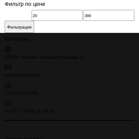
Фильтр по цене
Минимальная
Максимальная
цена
цена
Фильтрация
Контакты
127566, Москва, Северный бульвар 7Б
severniy7b@ya.ru
+7(499)2042936
Пн-Пт - с 09:00 до 18:00