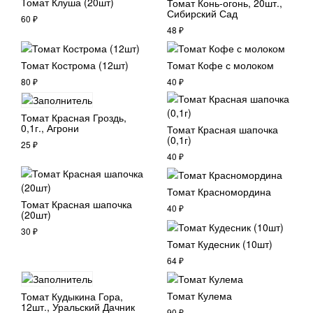
Томат Клуша (20шт)
Томат Конь-огонь, 20шт.,
Сибирский Сад
60
₽
48
₽
Томат Кострома (12шт)
Томат Кофе с молоком
80
₽
40
₽
Томат Красная Гроздь,
0,1г., Агрони
Томат Красная шапочка
(0,1г)
25
₽
40
₽
Томат Красномордина
Томат Красная шапочка
40
₽
(20шт)
30
₽
Томат Кудесник (10шт)
64
₽
Томат Кулема
Томат Кудыкина Гора,
12шт., Уральский Дачник
90
₽