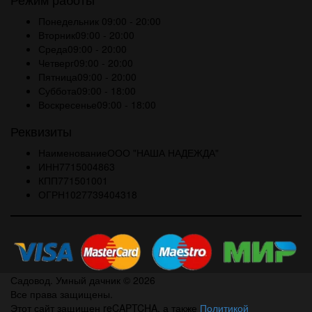
Режим работы
Понедельник
09:00 - 20:00
Вторник
09:00 - 20:00
Среда
09:00 - 20:00
Четверг
09:00 - 20:00
Пятница
09:00 - 20:00
Суббота
09:00 - 18:00
Воскресенье
09:00 - 18:00
Реквизиты
Наименование
ООО "НАША НАДЕЖДА"
ИНН
7715004863
КПП
771501001
ОГРН
1027739404318
Садовод. Умный дачник © 2026
Все права защищены.
Этот сайт защищен reCAPTCHA, а также
Политикой