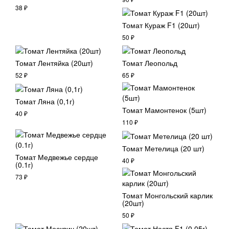
38
₽
Томат Кураж F1 (20шт)
50
₽
Томат Лентяйка (20шт)
Томат Леопольд
52
₽
65
₽
Томат Ляна (0,1г)
Томат Мамонтенок (5шт)
40
₽
110
₽
Томат Метелица (20 шт)
Томат Медвежье сердце
40
₽
(0.1г)
73
₽
Томат Монгольский карлик
(20шт)
50
₽