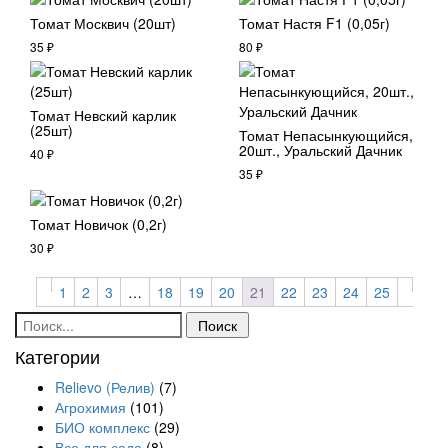
Томат Москвич (20шт)
Томат Настя F1 (0,05г)
35
₽
80
₽
Томат Невский карлик
(25шт)
Томат Непасынкующийся,
20шт., Уральский Дачник
40
₽
35
₽
Томат Новичок (0,2г)
30
₽
1
2
3
…
18
19
20
21
22
23
24
25
Поиск:
Категории
Relievo (Релив)
(7)
Агрохимия
(101)
БИО комплекс
(29)
Все для сада
(8)