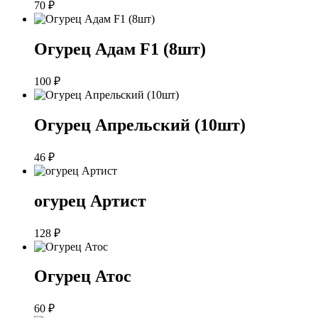
70
₽
Огурец Адам F1 (8шт)
100
₽
Огурец Апрельский (10шт)
46
₽
огурец Артист
128
₽
Огурец Атос
60
₽