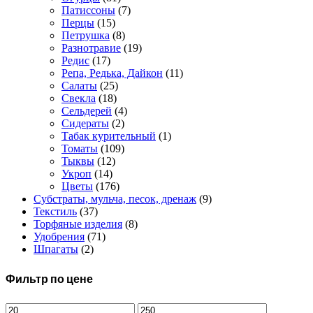
Патиссоны
(7)
Перцы
(15)
Петрушка
(8)
Разнотравие
(19)
Редис
(17)
Репа, Редька, Дайкон
(11)
Салаты
(25)
Свекла
(18)
Сельдерей
(4)
Сидераты
(2)
Табак курительный
(1)
Томаты
(109)
Тыквы
(12)
Укроп
(14)
Цветы
(176)
Субстраты, мульча, песок, дренаж
(9)
Текстиль
(37)
Торфяные изделия
(8)
Удобрения
(71)
Шпагаты
(2)
Фильтр по цене
Минимальная
Максимальная