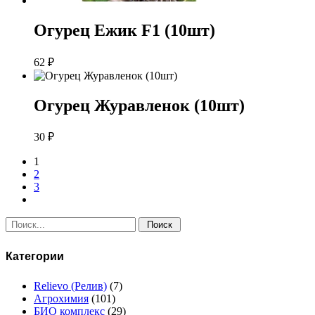
Огурец Ежик F1 (10шт)
62
₽
Огурец Журавленок (10шт)
30
₽
1
2
3
Поиск:
Категории
Relievo (Релив)
(7)
Агрохимия
(101)
БИО комплекс
(29)