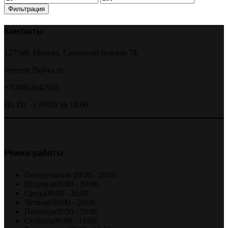
цена
цена
Фильтрация
Контакты
127566, Москва, Северный бульвар 7Б
severniy7b@ya.ru
+7(499)2042936
Пн-Пт - с 09:00 до 18:00
Режим работы
Понедельник
09:00 - 20:00
Вторник
09:00 - 20:00
Среда
09:00 - 20:00
Четверг
09:00 - 20:00
Пятница
09:00 - 20:00
Суббота
09:00 - 18:00