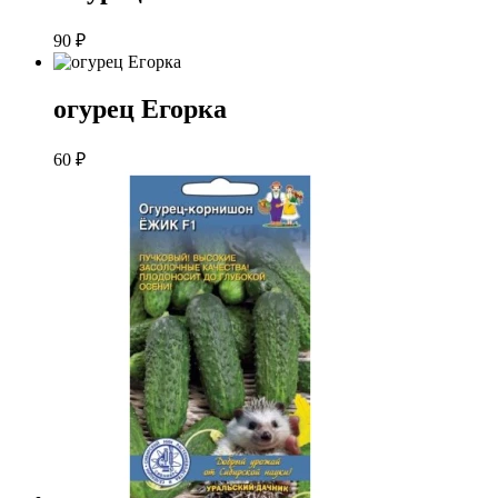
90
₽
огурец Егорка
60
₽