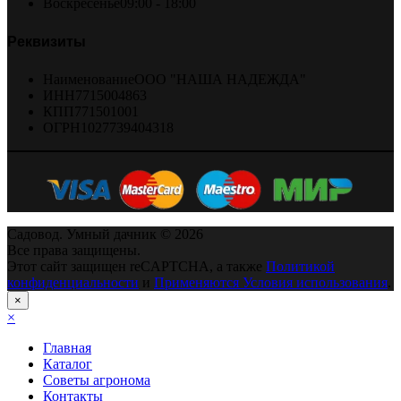
Воскресенье
09:00 - 18:00
Реквизиты
Наименование
ООО "НАША НАДЕЖДА"
ИНН
7715004863
КПП
771501001
ОГРН
1027739404318
Садовод. Умный дачник © 2026
Все права защищены.
Этот сайт защищен reCAPTCHA, а также
Политикой
конфиденциальности
и
Применяются Условия использования
.
×
×
Главная
Каталог
Советы агронома
Контакты