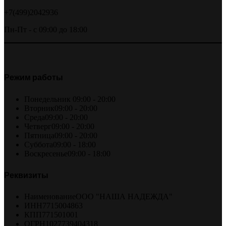
+7(499)2042936
Пн-Пт - с 09:00 до 18:00
Режим работы
Понедельник
09:00 - 20:00
Вторник
09:00 - 20:00
Среда
09:00 - 20:00
Четверг
09:00 - 20:00
Пятница
09:00 - 20:00
Суббота
09:00 - 18:00
Воскресенье
09:00 - 18:00
Реквизиты
Наименование
ООО "НАША НАДЕЖДА"
ИНН
7715004863
КПП
771501001
ОГРН
1027739404318