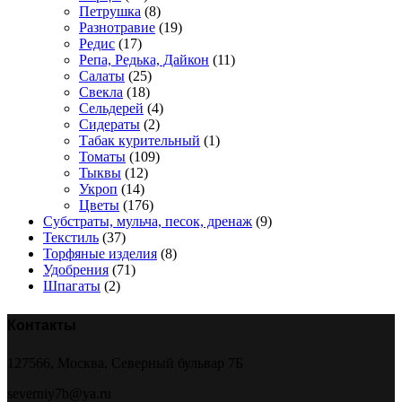
Петрушка
(8)
Разнотравие
(19)
Редис
(17)
Репа, Редька, Дайкон
(11)
Салаты
(25)
Свекла
(18)
Сельдерей
(4)
Сидераты
(2)
Табак курительный
(1)
Томаты
(109)
Тыквы
(12)
Укроп
(14)
Цветы
(176)
Субстраты, мульча, песок, дренаж
(9)
Текстиль
(37)
Торфяные изделия
(8)
Удобрения
(71)
Шпагаты
(2)
Контакты
127566, Москва, Северный бульвар 7Б
severniy7b@ya.ru