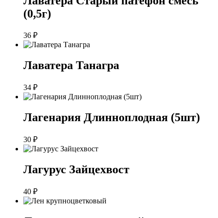
Лаватера Старый патефон смесь
(0,5г)
36
₽
Лаватера Танагра
34
₽
Лагенария Длинноплодная (5шт)
30
₽
Лагурус Зайцехвост
40
₽