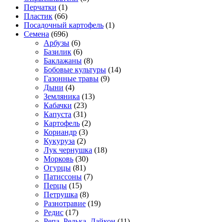
Перчатки
(1)
Пластик
(66)
Посадочный картофель
(1)
Семена
(696)
Арбузы
(6)
Базилик
(6)
Баклажаны
(8)
Бобовые культуры
(14)
Газонные травы
(9)
Дыни
(4)
Земляника
(13)
Кабачки
(23)
Капуста
(31)
Картофель
(2)
Кориандр
(3)
Кукуруза
(2)
Лук чернушка
(18)
Морковь
(30)
Огурцы
(81)
Патиссоны
(7)
Перцы
(15)
Петрушка
(8)
Разнотравие
(19)
Редис
(17)
Репа, Редька, Дайкон
(11)