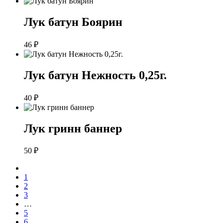
Лук батун Боярин
46
₽
Лук батун Нежность 0,25г.
40
₽
Лук гринн баннер
50
₽
1
2
3
…
5
6