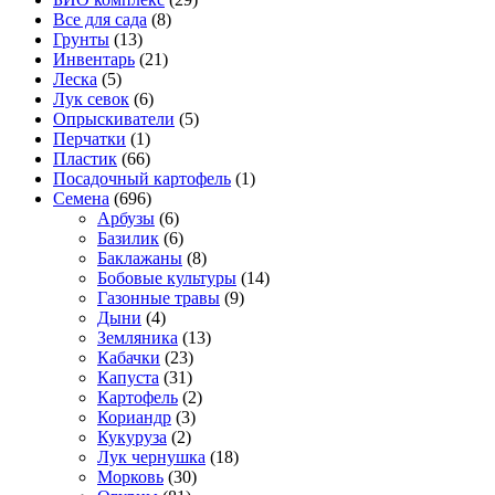
Все для сада
(8)
Грунты
(13)
Инвентарь
(21)
Леска
(5)
Лук севок
(6)
Опрыскиватели
(5)
Перчатки
(1)
Пластик
(66)
Посадочный картофель
(1)
Семена
(696)
Арбузы
(6)
Базилик
(6)
Баклажаны
(8)
Бобовые культуры
(14)
Газонные травы
(9)
Дыни
(4)
Земляника
(13)
Кабачки
(23)
Капуста
(31)
Картофель
(2)
Кориандр
(3)
Кукуруза
(2)
Лук чернушка
(18)
Морковь
(30)