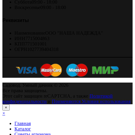
Суббота
09:00 - 18:00
Воскресенье
09:00 - 18:00
Реквизиты
Наименование
ООО "НАША НАДЕЖДА"
ИНН
7715004863
КПП
771501001
ОГРН
1027739404318
Садовод. Умный дачник © 2026
Все права защищены.
Этот сайт защищен reCAPTCHA, а также
Политикой
конфиденциальности
и
Применяются Условия использования
.
×
×
Главная
Каталог
Советы агронома