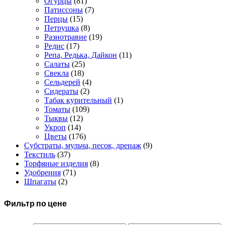
Огурцы
(81)
Патиссоны
(7)
Перцы
(15)
Петрушка
(8)
Разнотравие
(19)
Редис
(17)
Репа, Редька, Дайкон
(11)
Салаты
(25)
Свекла
(18)
Сельдерей
(4)
Сидераты
(2)
Табак курительный
(1)
Томаты
(109)
Тыквы
(12)
Укроп
(14)
Цветы
(176)
Субстраты, мульча, песок, дренаж
(9)
Текстиль
(37)
Торфяные изделия
(8)
Удобрения
(71)
Шпагаты
(2)
Фильтр по цене