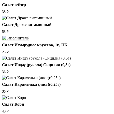
Салат гейзер
38
₽
Салат Драже витаминный
58
₽
Салат Изумрудное кружево, 1г., НК
25
₽
Салат Индау (рукола) Сицилия (0,5г)
36
₽
Салат Карамелька (лист)(0.25г)
36
₽
Салат Корн
40
₽