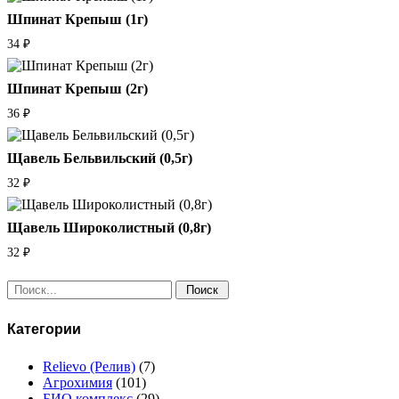
Шпинат Крепыш (1г)
34
₽
Шпинат Крепыш (2г)
36
₽
Щавель Бельвильский (0,5г)
32
₽
Щавель Широколистный (0,8г)
32
₽
Поиск:
Категории
Relievo (Релив)
(7)
Агрохимия
(101)
БИО комплекс
(29)