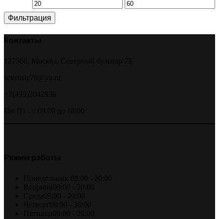
Минимальная
Максимальная
Фильтрация
цена
цена
Контакты
127566, Москва, Северный бульвар 7Б
severniy7b@ya.ru
+7(499)2042936
Пн-Пт - с 09:00 до 18:00
Режим работы
Понедельник
09:00 - 20:00
Вторник
09:00 - 20:00
Среда
09:00 - 20:00
Четверг
09:00 - 20:00
Пятница
09:00 - 20:00