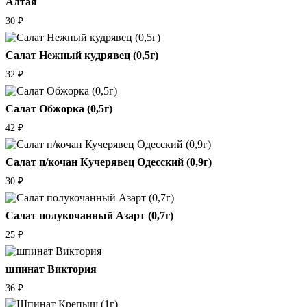
Алтая
30
₽
Салат Нежный кудрявец (0,5г)
32
₽
Салат Обжорка (0,5г)
42
₽
Салат п/кочан Кучерявец Одесский (0,9г)
30
₽
Салат полукочанный Азарт (0,7г)
25
₽
шпинат Виктория
36
₽