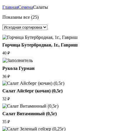
Главная
Семена
Салаты
Показаны все (25)
Горчица Бутербродная, 1г., Гавриш
40
₽
Рукола Гурман
36
₽
Салат Айсберг (кочан) (0,5г)
32
₽
Салат Витаминный (0,5г)
35
₽