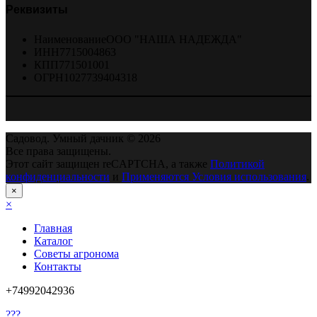
Реквизиты
Наименование
ООО "НАША НАДЕЖДА"
ИНН
7715004863
КПП
771501001
ОГРН
1027739404318
Садовод. Умный дачник © 2026
Все права защищены.
Этот сайт защищен reCAPTCHA, а также
Политикой
конфиденциальности
и
Применяются Условия использования
.
×
×
Главная
Каталог
Советы агронома
Контакты
+74992042936
???