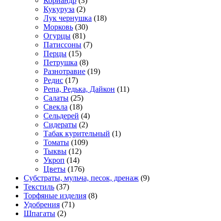
Кориандр
(3)
Кукуруза
(2)
Лук чернушка
(18)
Морковь
(30)
Огурцы
(81)
Патиссоны
(7)
Перцы
(15)
Петрушка
(8)
Разнотравие
(19)
Редис
(17)
Репа, Редька, Дайкон
(11)
Салаты
(25)
Свекла
(18)
Сельдерей
(4)
Сидераты
(2)
Табак курительный
(1)
Томаты
(109)
Тыквы
(12)
Укроп
(14)
Цветы
(176)
Субстраты, мульча, песок, дренаж
(9)
Текстиль
(37)
Торфяные изделия
(8)
Удобрения
(71)
Шпагаты
(2)