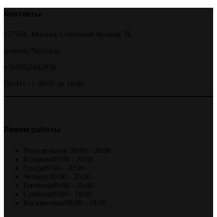
Контакты
127566, Москва, Северный бульвар 7Б
severniy7b@ya.ru
+7(499)2042936
Пн-Пт - с 09:00 до 18:00
Режим работы
Понедельник
09:00 - 20:00
Вторник
09:00 - 20:00
Среда
09:00 - 20:00
Четверг
09:00 - 20:00
Пятница
09:00 - 20:00
Суббота
09:00 - 18:00
Воскресенье
09:00 - 18:00