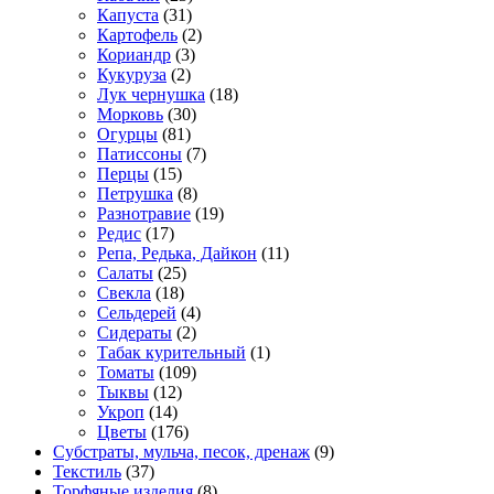
Капуста
(31)
Картофель
(2)
Кориандр
(3)
Кукуруза
(2)
Лук чернушка
(18)
Морковь
(30)
Огурцы
(81)
Патиссоны
(7)
Перцы
(15)
Петрушка
(8)
Разнотравие
(19)
Редис
(17)
Репа, Редька, Дайкон
(11)
Салаты
(25)
Свекла
(18)
Сельдерей
(4)
Сидераты
(2)
Табак курительный
(1)
Томаты
(109)
Тыквы
(12)
Укроп
(14)
Цветы
(176)
Субстраты, мульча, песок, дренаж
(9)
Текстиль
(37)
Торфяные изделия
(8)