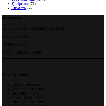
Удобрения
(71)
Шпагаты
(2)
Контакты
127566, Москва, Северный бульвар 7Б
severniy7b@ya.ru
+7(499)2042936
Пн-Пт - с 09:00 до 18:00
Режим работы
Понедельник
09:00 - 20:00
Вторник
09:00 - 20:00
Среда
09:00 - 20:00
Четверг
09:00 - 20:00
Пятница
09:00 - 20:00