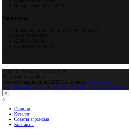
Суббота
09:00 - 18:00
Воскресенье
09:00 - 18:00
Реквизиты
Наименование
ООО "НАША НАДЕЖДА"
ИНН
7715004863
КПП
771501001
ОГРН
1027739404318
Садовод. Умный дачник © 2026
Все права защищены.
Этот сайт защищен reCAPTCHA, а также
Политикой
конфиденциальности
и
Применяются Условия использования
.
×
×
Главная
Каталог
Советы агронома
Контакты