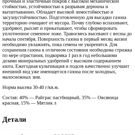
прочный и эластичный покров с высокой механической
стойкостью, устойчивостью к разрывам дернины и
вытаптыванию. Обладает высокой зимостойкостью и
засухоустойчивостью. Подготовленную для высадки газона
территорию очищают от мусора. Почву глубоко вспахивают,
удобряют, рыхлят и прикатывают, чтобы сформировать
уплотненное семенное ложе. Травосмесь высевают с весны до
начала сентября. Поверхность газона в первый месяц жизни
необходимо увлажнять, пока семена не укоренятся. Для
сохранения газона в отличном состоянии необходима стрижка
по мере отрастания, подкормка 1 раз в год небольшими
дозами минеральных удобрений с высоким содержанием
азота. Ежегодная культивация и подсев качественно улучшит
внешний вид уже имеющегося газона после холодных,
малоснежных зим.
Норма высева 30-40 г/кв.м.
Состав: 40% — Райграс пастбищный, 35% — Овсяница
красная, 15% — Мятлик л
Детали