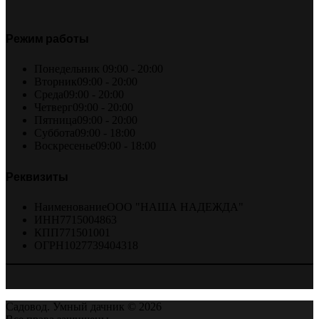
Режим работы
Понедельник
09:00 - 20:00
Вторник
09:00 - 20:00
Среда
09:00 - 20:00
Четверг
09:00 - 20:00
Пятница
09:00 - 20:00
Суббота
09:00 - 18:00
Воскресенье
09:00 - 18:00
Реквизиты
Наименование
ООО "НАША НАДЕЖДА"
ИНН
7715004863
КПП
771501001
ОГРН
1027739404318
Садовод. Умный дачник © 2026