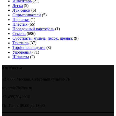
Инвентарь
(21)
Леска
(5)
Лук севок
(6)
Опрыскиватели
(5)
Перчатки
(1)
Пластик
(66)
Посадочный картофель
(1)
Семена
(696)
Субстраты, мульча, песок, дренаж
(9)
Текстиль
(37)
Торфяные изделия
(8)
Удобрения
(71)
Шпагаты
(2)
Контакты
127566, Москва, Северный бульвар 7Б
severniy7b@ya.ru
+7(499)2042936
Пн-Пт - с 09:00 до 18:00