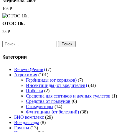
Медветокс 200г
105
₽
ОТОС 10г.
25
₽
Поиск:
Категории
Relievo (Релив)
(7)
Агрохимия
(101)
Гербициды (от сорняков)
(7)
Инсектициды (от вредителей)
(33)
Побелка
(2)
Средства для септиков и дачных туалетов
(1)
Средства от грызунов
(6)
Стимуляторы
(14)
Фунгициды (от болезний)
(38)
БИО комплекс
(29)
Все для сада
(8)
Грунты
(13)