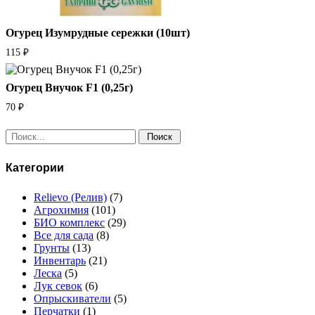
Огурец Изумрудные сережки (10шт)
115
₽
Огурец Внучок F1 (0,25г)
70
₽
Поиск:
Категории
Relievo (Релив)
(7)
Агрохимия
(101)
БИО комплекс
(29)
Все для сада
(8)
Грунты
(13)
Инвентарь
(21)
Леска
(5)
Лук севок
(6)
Опрыскиватели
(5)
Перчатки
(1)