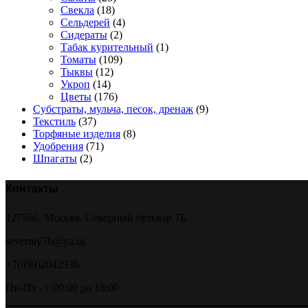
Свекла
(18)
Сельдерей
(4)
Сидераты
(2)
Табак курительный
(1)
Томаты
(109)
Тыквы
(12)
Укроп
(14)
Цветы
(176)
Субстраты, мульча, песок, дренаж
(9)
Текстиль
(37)
Торфяные изделия
(8)
Удобрения
(71)
Шпагаты
(2)
Контакты
127566, Москва, Северный бульвар 7Б
severniy7b@ya.ru
+7(499)2042936
Пн-Пт - с 09:00 до 18:00