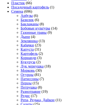
Пластик
(66)
Посадочный картофель
(1)
Семена
(696)
Арбузы
(6)
Базилик
(6)
Баклажаны
(8)
Бобовые культуры
(14)
Газонные травы
(9)
Дыни
(4)
Земляника
(13)
Кабачки
(23)
Капуста
(31)
Картофель
(2)
Кориандр
(3)
Кукуруза
(2)
Лук чернушка
(18)
Морковь
(30)
Огурцы
(81)
Патиссоны
(7)
Перцы
(15)
Петрушка
(8)
Разнотравие
(19)
Редис
(17)
Репа, Редька, Дайкон
(11)
Салаты
(25)