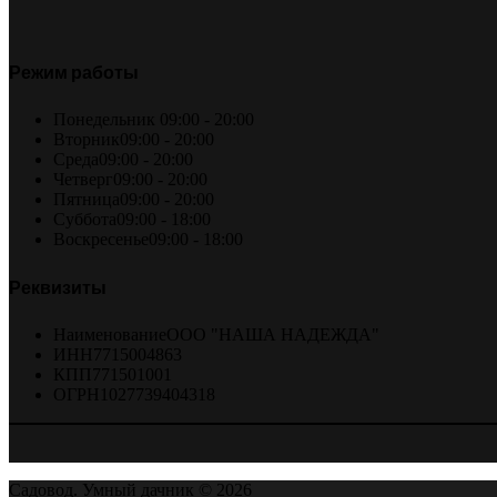
Режим работы
Понедельник
09:00 - 20:00
Вторник
09:00 - 20:00
Среда
09:00 - 20:00
Четверг
09:00 - 20:00
Пятница
09:00 - 20:00
Суббота
09:00 - 18:00
Воскресенье
09:00 - 18:00
Реквизиты
Наименование
ООО "НАША НАДЕЖДА"
ИНН
7715004863
КПП
771501001
ОГРН
1027739404318
Садовод. Умный дачник © 2026