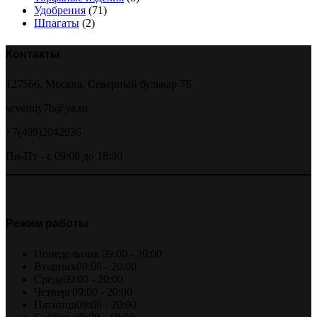
Удобрения
(71)
Шпагаты
(2)
Контакты
127566, Москва, Северный бульвар 7Б
severniy7b@ya.ru
+7(499)2042936
Пн-Пт - с 09:00 до 18:00
Режим работы
Понедельник
09:00 - 20:00
Вторник
09:00 - 20:00
Среда
09:00 - 20:00
Четверг
09:00 - 20:00
Пятница
09:00 - 20:00