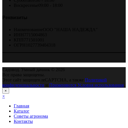
Суббота
09:00 - 18:00
Воскресенье
09:00 - 18:00
Реквизиты
Наименование
ООО "НАША НАДЕЖДА"
ИНН
7715004863
КПП
771501001
ОГРН
1027739404318
Садовод. Умный дачник © 2026
Все права защищены.
Этот сайт защищен reCAPTCHA, а также
Политикой
конфиденциальности
и
Применяются Условия использования
.
×
×
Главная
Каталог
Советы агронома
Контакты