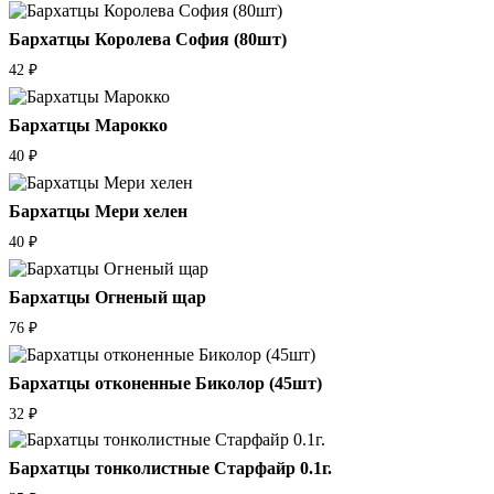
Бархатцы Королева София (80шт)
42
₽
Бархатцы Марокко
40
₽
Бархатцы Мери хелен
40
₽
Бархатцы Огненый щар
76
₽
Бархатцы отконенные Биколор (45шт)
32
₽
Бархатцы тонколистные Старфайр 0.1г.