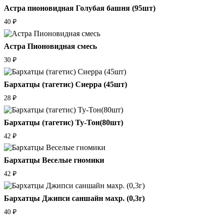
Астра пионовидная Голубая башня (95шт)
40
₽
Астра Пионовидная смесь
30
₽
Бархатцы (тагетис) Сиерра (45шт)
28
₽
Бархатцы (тагетис) Ту-Тон(80шт)
42
₽
Бархатцы Веселые гномики
42
₽
Бархатцы Джипси саншайн махр. (0,3г)
40
₽