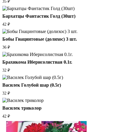
35
₽
Бархатцы Фантастик Голд (30шт)
42
₽
Бобы Гиацинтовые (долихос) 3 шт.
36
₽
Брахикома Иберисолистная 0.1г.
32
₽
Василек Голубой шар (0.5г)
32
₽
Василек триколор
42
₽