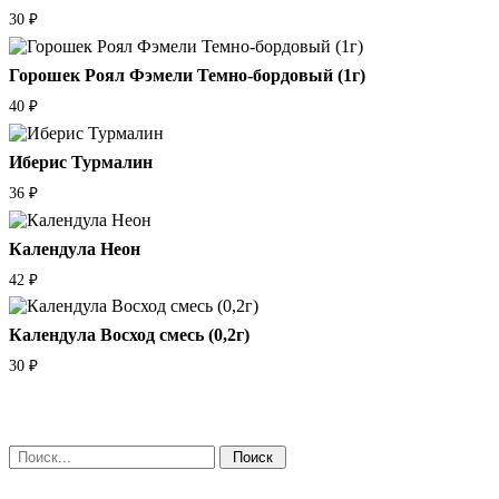
30
₽
Горошек Роял Фэмели Темно-бордовый (1г)
40
₽
Иберис Турмалин
36
₽
Календула Неон
42
₽
Календула Восход смесь (0,2г)
30
₽
Поиск: