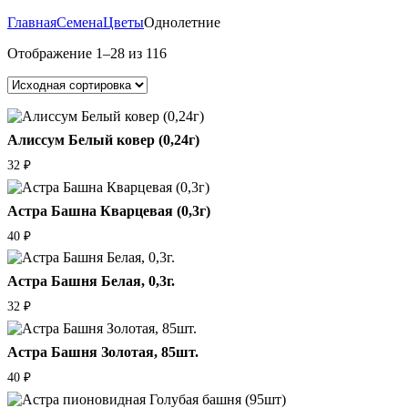
Главная
Семена
Цветы
Однолетние
Отображение 1–28 из 116
Алиссум Белый ковер (0,24г)
32
₽
Астра Башна Кварцевая (0,3г)
40
₽
Астра Башня Белая, 0,3г.
32
₽
Астра Башня Золотая, 85шт.
40
₽