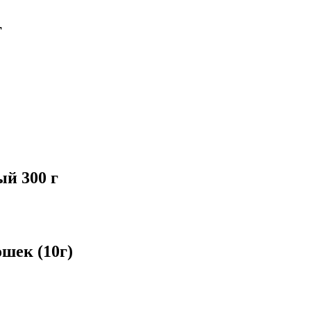
г
й 300 г
шек (10г)