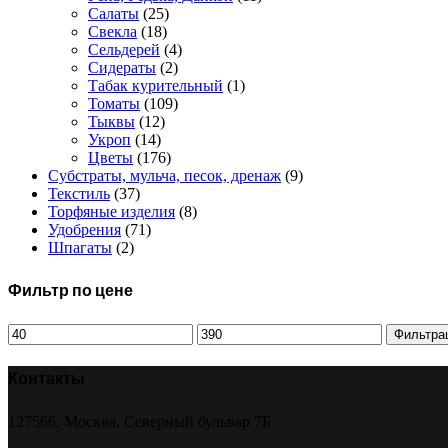
Салаты
(25)
Свекла
(18)
Сельдерей
(4)
Сидераты
(2)
Табак курительный
(1)
Томаты
(109)
Тыквы
(12)
Укроп
(14)
Цветы
(176)
Субстраты, мульча, песок, дренаж
(9)
Текстиль
(37)
Торфяные изделия
(8)
Удобрения
(71)
Шпагаты
(2)
Фильтр по цене
Минимальная
Максимальная
Фильтра
цена
цена
Контакты
127566, Москва, Северный бульвар 7Б