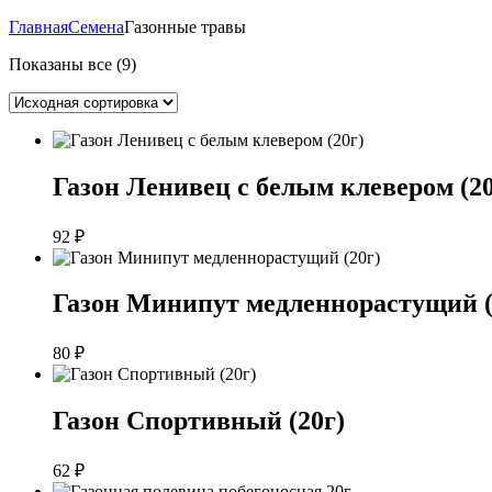
Главная
Семена
Газонные травы
Показаны все (9)
Газон Ленивец с белым клевером (20
92
₽
Газон Минипут медленнорастущий (
80
₽
Газон Спортивный (20г)
62
₽