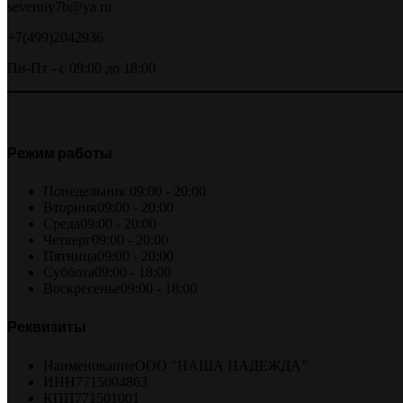
severniy7b@ya.ru
+7(499)2042936
Пн-Пт - с 09:00 до 18:00
Режим работы
Понедельник
09:00 - 20:00
Вторник
09:00 - 20:00
Среда
09:00 - 20:00
Четверг
09:00 - 20:00
Пятница
09:00 - 20:00
Суббота
09:00 - 18:00
Воскресенье
09:00 - 18:00
Реквизиты
Наименование
ООО "НАША НАДЕЖДА"
ИНН
7715004863
КПП
771501001