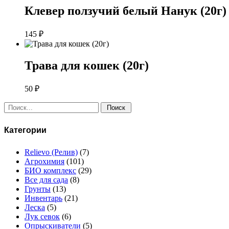
Клевер ползучий белый Нанук (20г)
145
₽
Трава для кошек (20г)
50
₽
Поиск:
Категории
Relievo (Релив)
(7)
Агрохимия
(101)
БИО комплекс
(29)
Все для сада
(8)
Грунты
(13)
Инвентарь
(21)
Леска
(5)
Лук севок
(6)
Опрыскиватели
(5)