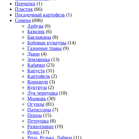
Перчатки
(1)
Пластик
(66)
Посадочный картофель
(1)
Семена
(696)
Арбузы
(6)
Базилик
(6)
Баклажаны
(8)
Бобовые культуры
(14)
Газонные травы
(9)
Дыни
(4)
Земляника
(13)
Кабачки
(23)
Капуста
(31)
Картофель
(2)
Кориандр
(3)
Кукуруза
(2)
Лук чернушка
(18)
Морковь
(30)
Огурцы
(81)
Патиссоны
(7)
Перцы
(15)
Петрушка
(8)
Разнотравие
(19)
Редис
(17)
Репа, Редька, Дайкон
(11)