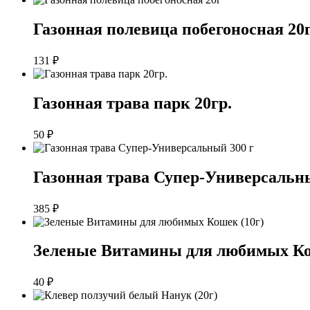
Газонная полевица побегоносная 20
131
₽
Газонная трава парк 20гр.
50
₽
Газонная трава Супер-Универсальны
385
₽
Зеленые Витамины для любимых Ко
40
₽