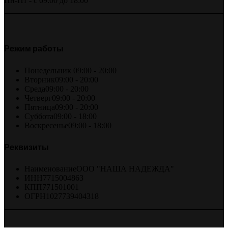
Пн-Пт - с 09:00 до 18:00
Режим работы
Понедельник
09:00 - 20:00
Вторник
09:00 - 20:00
Среда
09:00 - 20:00
Четверг
09:00 - 20:00
Пятница
09:00 - 20:00
Суббота
09:00 - 18:00
Воскресенье
09:00 - 18:00
Реквизиты
Наименование
ООО "НАША НАДЕЖДА"
ИНН
7715004863
КПП
771501001
ОГРН
1027739404318