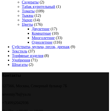
Сидераты
(2)
Табак курительный
(1)
Томаты
(109)
Тыквы
(12)
Укроп
(14)
Цветы
(176)
Двулетние
(17)
Комнатные
(10)
Многолетние
(33)
Однолетние
(116)
Субстраты, мульча, песок, дренаж
(9)
Текстиль
(37)
Торфяные изделия
(8)
Удобрения
(71)
Шпагаты
(2)
Контакты
127566, Москва, Северный бульвар 7Б
severniy7b@ya.ru
+7(499)2042936