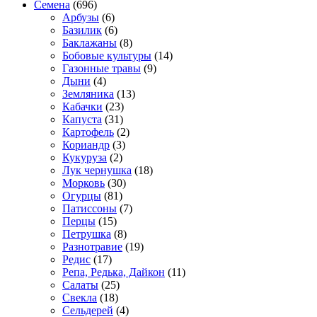
Семена
(696)
Арбузы
(6)
Базилик
(6)
Баклажаны
(8)
Бобовые культуры
(14)
Газонные травы
(9)
Дыни
(4)
Земляника
(13)
Кабачки
(23)
Капуста
(31)
Картофель
(2)
Кориандр
(3)
Кукуруза
(2)
Лук чернушка
(18)
Морковь
(30)
Огурцы
(81)
Патиссоны
(7)
Перцы
(15)
Петрушка
(8)
Разнотравие
(19)
Редис
(17)
Репа, Редька, Дайкон
(11)
Салаты
(25)
Свекла
(18)
Сельдерей
(4)